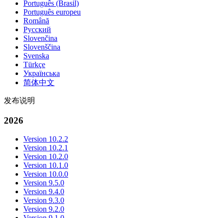
Português (Brasil)
Português europeu
Română
Русский
Slovenčina
Slovenščina
Svenska
Türkçe
Українська
简体中文
发布说明
2026
Version 10.2.2
Version 10.2.1
Version 10.2.0
Version 10.1.0
Version 10.0.0
Version 9.5.0
Version 9.4.0
Version 9.3.0
Version 9.2.0
Version 9.1.0