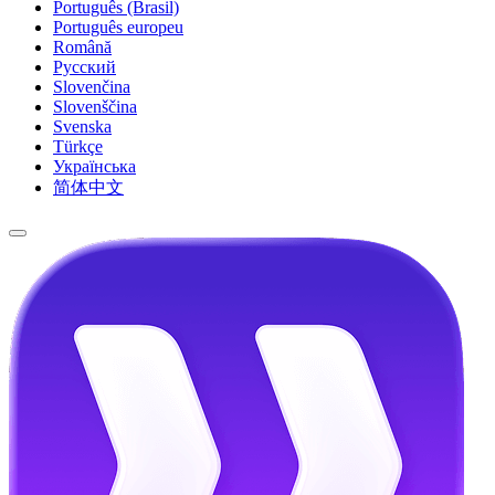
Português (Brasil)
Português europeu
Română
Русский
Slovenčina
Slovenščina
Svenska
Türkçe
Українська
简体中文