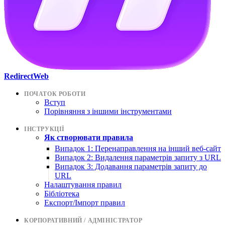
RedirectWeb
ПОЧАТОК РОБОТИ
Вступ
Порівняння з іншими інструментами
ІНСТРУКЦІЇ
Як створювати правила
Випадок 1: Перенаправлення на інший веб-сайт
Випадок 2: Видалення параметрів запиту з URL
Випадок 3: Додавання параметрів запиту до
URL
Налаштування правил
Бібліотека
Експорт/Імпорт правил
КОРПОРАТИВНИЙ / АДМІНІСТРАТОР