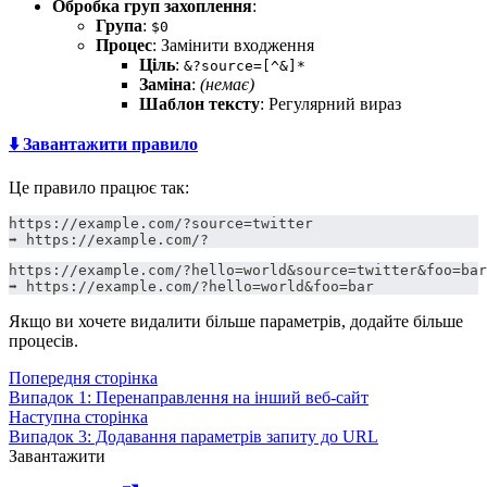
Обробка груп захоплення
:
Група
:
$0
Процес
: Замінити входження
Ціль
:
&?source=[^&]*
Заміна
:
(немає)
Шаблон тексту
: Регулярний вираз
⬇️ Завантажити правило
Це правило працює так:
https://example.com/?source=twitter
➡️ https://example.com/?
https://example.com/?hello=world&source=twitter&foo=bar
➡️ https://example.com/?hello=world&foo=bar
Якщо ви хочете видалити більше параметрів, додайте більше
процесів.
Попередня сторінка
Випадок 1: Перенаправлення на інший веб-сайт
Наступна сторінка
Випадок 3: Додавання параметрів запиту до URL
Завантажити