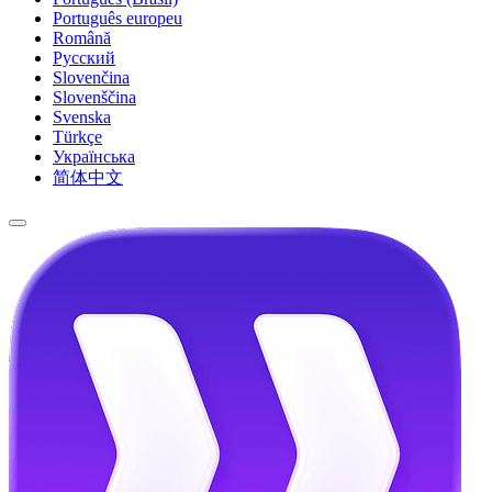
Português europeu
Română
Русский
Slovenčina
Slovenščina
Svenska
Türkçe
Українська
简体中文