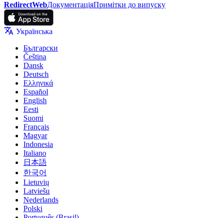
RedirectWeb
Документація
Примітки до випуску
Українська
Български
Čeština
Dansk
Deutsch
Ελληνικά
Español
English
Eesti
Suomi
Français
Magyar
Indonesia
Italiano
日本語
한국어
Lietuvių
Latviešu
Nederlands
Polski
Português (Brasil)