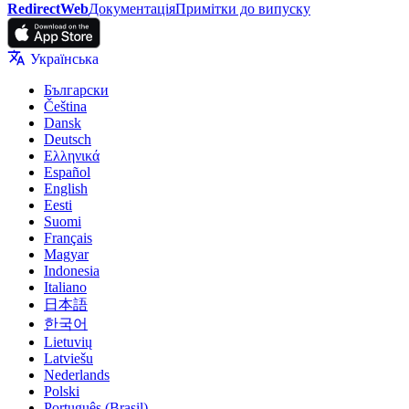
RedirectWeb
Документація
Примітки до випуску
Українська
Български
Čeština
Dansk
Deutsch
Ελληνικά
Español
English
Eesti
Suomi
Français
Magyar
Indonesia
Italiano
日本語
한국어
Lietuvių
Latviešu
Nederlands
Polski
Português (Brasil)