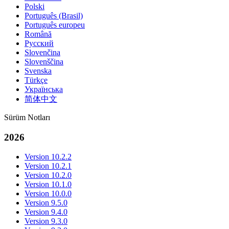
Polski
Português (Brasil)
Português europeu
Română
Русский
Slovenčina
Slovenščina
Svenska
Türkçe
Українська
简体中文
Sürüm Notları
2026
Version 10.2.2
Version 10.2.1
Version 10.2.0
Version 10.1.0
Version 10.0.0
Version 9.5.0
Version 9.4.0
Version 9.3.0