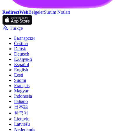
RedirectWeb
Belgeler
Sürüm Notları
Türkçe
Български
Čeština
Dansk
Deutsch
Ελληνικά
Español
English
Eesti
Suomi
Français
Magyar
Indonesia
Italiano
日本語
한국어
Lietuvių
Latviešu
Nederlands