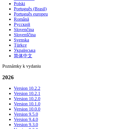
Polski
Português (Brasil)
Português europeu
Română
Русский
Slovenčina
Slovenščina
Svenska
Türkçe
Українська
简体中文
Poznámky k vydaniu
2026
Version 10.2.2
Version 10.2.1
Version 10.2.0
Version 10.1.0
Version 10.0.0
Version 9.5.0
Version 9.4.0
Version 9.3.0