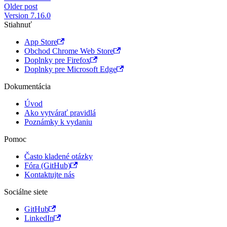
Older post
Version 7.16.0
Stiahnuť
App Store
Obchod Chrome Web Store
Doplnky pre Firefox
Doplnky pre Microsoft Edge
Dokumentácia
Úvod
Ako vytvárať pravidlá
Poznámky k vydaniu
Pomoc
Často kladené otázky
Fóra (GitHub)
Kontaktujte nás
Sociálne siete
GitHub
LinkedIn