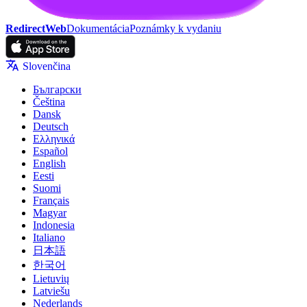
RedirectWeb
Dokumentácia
Poznámky k vydaniu
Slovenčina
Български
Čeština
Dansk
Deutsch
Ελληνικά
Español
English
Eesti
Suomi
Français
Magyar
Indonesia
Italiano
日本語
한국어
Lietuvių
Latviešu
Nederlands