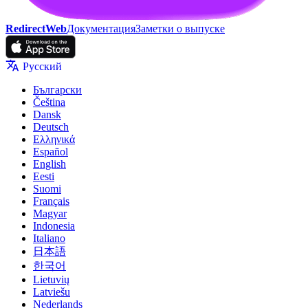
RedirectWeb
Документация
Заметки о выпуске
Русский
Български
Čeština
Dansk
Deutsch
Ελληνικά
Español
English
Eesti
Suomi
Français
Magyar
Indonesia
Italiano
日本語
한국어
Lietuvių
Latviešu
Nederlands