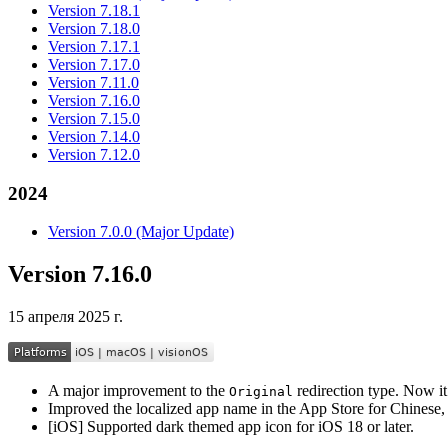
Version 7.18.1
Version 7.18.0
Version 7.17.1
Version 7.17.0
Version 7.11.0
Version 7.16.0
Version 7.15.0
Version 7.14.0
Version 7.12.0
2024
Version 7.0.0 (Major Update)
Version 7.16.0
15 апреля 2025 г.
A major improvement to the
redirection type. Now it
Original
Improved the localized app name in the App Store for Chinese,
[iOS] Supported dark themed app icon for iOS 18 or later.