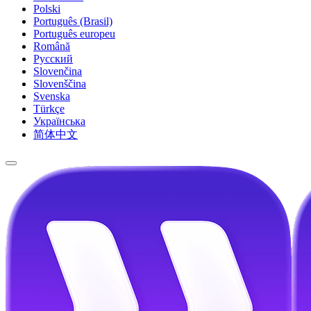
Polski
Português (Brasil)
Português europeu
Română
Русский
Slovenčina
Slovenščina
Svenska
Türkçe
Українська
简体中文