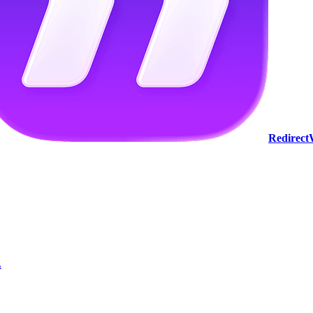
Redirec
L