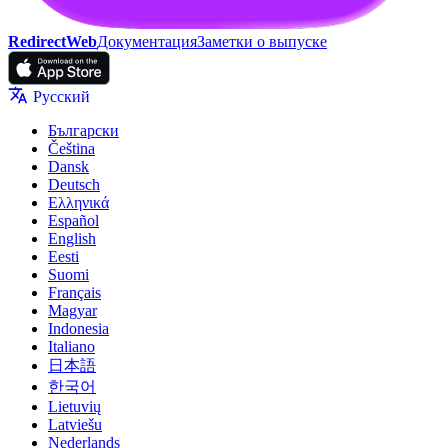
RedirectWeb
Документация
Заметки о выпуске
Русский
Български
Čeština
Dansk
Deutsch
Ελληνικά
Español
English
Eesti
Suomi
Français
Magyar
Indonesia
Italiano
日本語
한국어
Lietuvių
Latviešu
Nederlands