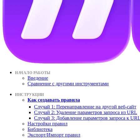
НАЧАЛО РАБОТЫ
Введение
Сравнение с другими инструментами
ИНСТРУКЦИИ
Как создавать правила
Случай 1: Перенаправление на другой веб-сайт
Случай 2: Удаление параметров запроса из URL
Случай 3: Добавление параметров запроса к UR
Настройки правил
Библиотека
Экспорт/Импорт правил