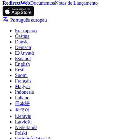
RedirectWeb
Documentos
Notas de Lançamento
Português europeu
Български
Čeština
Dansk
Deutsch
Ελληνικά
Español
English
Eesti
Suomi
Français
Magyar
Indonesia
Italiano
日本語
한국어
Lietuvių
Latviešu
Nederlands
Polski
Português (Brasil)