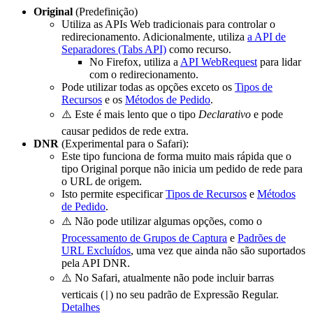
Original
(Predefinição)
Utiliza as APIs Web tradicionais para controlar o
redirecionamento. Adicionalmente, utiliza
a API de
Separadores (Tabs API)
como recurso.
No Firefox, utiliza a
API WebRequest
para lidar
com o redirecionamento.
Pode utilizar todas as opções exceto os
Tipos de
Recursos
e os
Métodos de Pedido
.
⚠️ Este é mais lento que o tipo
Declarativo
e pode
causar pedidos de rede extra.
DNR
(Experimental para o Safari):
Este tipo funciona de forma muito mais rápida que o
tipo Original porque não inicia um pedido de rede para
o URL de origem.
Isto permite especificar
Tipos de Recursos
e
Métodos
de Pedido
.
⚠️ Não pode utilizar algumas opções, como o
Processamento de Grupos de Captura
e
Padrões de
URL Excluídos
, uma vez que ainda não são suportados
pela API DNR.
⚠️ No Safari, atualmente não pode incluir barras
verticais (
) no seu padrão de Expressão Regular.
|
Detalhes