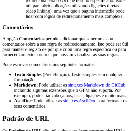
redireciona para o URL de destino especificado. Isto é
útil para abrir aplicações utilizando ligações diretas
(deep linking), uma vez que a página intermédia pode
lidar com lógica de redirecionamento mais complexa.
Comentários
A opção
Comentários
permite adicionar quaisquer notas ou
comentários sobre a sua regra de redirecionamento. Isto pode ser útil
para manter o registo de por que criou uma regra específica ou para
fornecer contexto a outros que possam visualizar as suas regras.
Pode escrever comentários nos seguintes formatos:
Texto Simples
(Predefinição): Texto simples sem qualquer
formatação.
Markdown
: Pode utilizar as
sintaxes Markdown do GitHub
,
incluindo algumas extensões que o GFM não suporta. Por
exemplo, pode criar cabeçalhos, listas, ligações e muito mais.
AsciiDoc
: Pode utilizar as
sintaxes AsciiDoc
para formatar os
seus comentários.
Padrão de URL
Os
Padrões de URL
são utilizados para fazer corresponder URLs