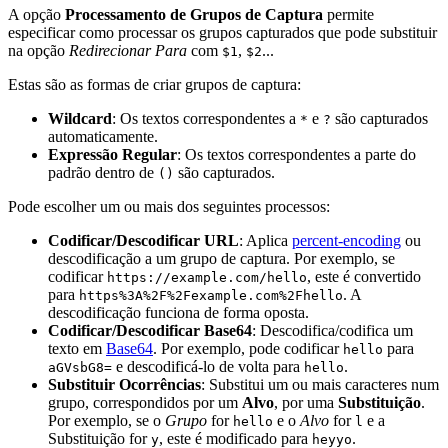
A opção
Processamento de Grupos de Captura
permite
especificar como processar os grupos capturados que pode substituir
na opção
Redirecionar Para
com
,
...
$1
$2
Estas são as formas de criar grupos de captura:
Wildcard
: Os textos correspondentes a
e
são capturados
*
?
automaticamente.
Expressão Regular
: Os textos correspondentes a parte do
padrão dentro de
são capturados.
()
Pode escolher um ou mais dos seguintes processos:
Codificar/Descodificar URL
: Aplica
percent-encoding
ou
descodificação a um grupo de captura. Por exemplo, se
codificar
, este é convertido
https://example.com/hello
para
. A
https%3A%2F%2Fexample.com%2Fhello
descodificação funciona de forma oposta.
Codificar/Descodificar Base64
: Descodifica/codifica um
texto em
Base64
. Por exemplo, pode codificar
para
hello
e descodificá-lo de volta para
.
aGVsbG8=
hello
Substituir Ocorrências
: Substitui um ou mais caracteres num
grupo, correspondidos por um
Alvo
, por uma
Substituição
.
Por exemplo, se o
Grupo
for
e o
Alvo
for
e a
hello
l
Substituição for
, este é modificado para
.
y
heyyo