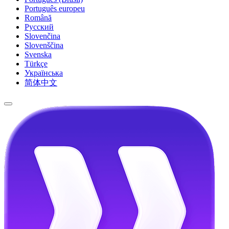
Português europeu
Română
Русский
Slovenčina
Slovenščina
Svenska
Türkçe
Українська
简体中文