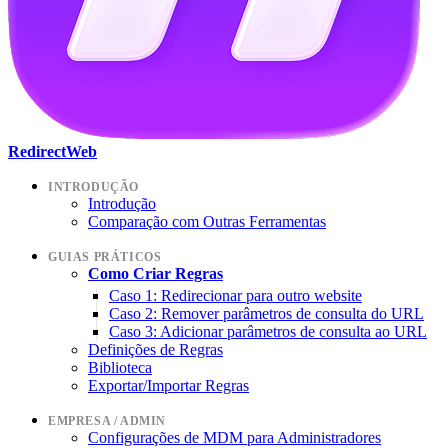
RedirectWeb
INTRODUÇÃO
Introdução
Comparação com Outras Ferramentas
GUIAS PRÁTICOS
Como Criar Regras
Caso 1: Redirecionar para outro website
Caso 2: Remover parâmetros de consulta do URL
Caso 3: Adicionar parâmetros de consulta ao URL
Definições de Regras
Biblioteca
Exportar/Importar Regras
EMPRESA / ADMIN
Configurações de MDM para Administradores