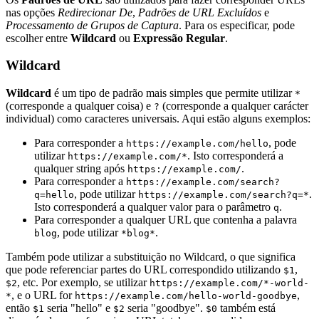
nas opções
Redirecionar De
,
Padrões de URL Excluídos
e
Processamento de Grupos de Captura
. Para os especificar, pode
escolher entre
Wildcard
ou
Expressão Regular
.
Wildcard
Wildcard
é um tipo de padrão mais simples que permite utilizar
*
(corresponde a qualquer coisa) e
(corresponde a qualquer carácter
?
individual) como caracteres universais. Aqui estão alguns exemplos:
Para corresponder a
, pode
https://example.com/hello
utilizar
. Isto corresponderá a
https://example.com/*
qualquer string após
.
https://example.com/
Para corresponder a
https://example.com/search?
, pode utilizar
.
q=hello
https://example.com/search?q=*
Isto corresponderá a qualquer valor para o parâmetro
.
q
Para corresponder a qualquer URL que contenha a palavra
, pode utilizar
.
blog
*blog*
Também pode utilizar a substituição no Wildcard, o que significa
que pode referenciar partes do URL correspondido utilizando
,
$1
, etc. Por exemplo, se utilizar
$2
https://example.com/*-world-
, e o URL for
,
*
https://example.com/hello-world-goodbye
então
seria "hello" e
seria "goodbye".
também está
$1
$2
$0