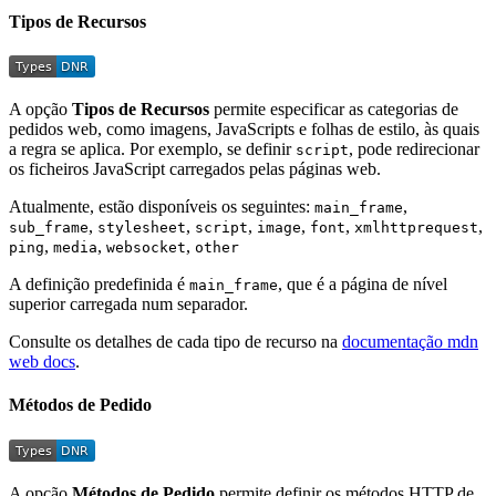
Tipos de Recursos
A opção
Tipos de Recursos
permite especificar as categorias de
pedidos web, como imagens, JavaScripts e folhas de estilo, às quais
a regra se aplica. Por exemplo, se definir
, pode redirecionar
script
os ficheiros JavaScript carregados pelas páginas web.
Atualmente, estão disponíveis os seguintes:
,
main_frame
,
,
,
,
,
,
sub_frame
stylesheet
script
image
font
xmlhttprequest
,
,
,
ping
media
websocket
other
A definição predefinida é
, que é a página de nível
main_frame
superior carregada num separador.
Consulte os detalhes de cada tipo de recurso na
documentação mdn
web docs
.
Métodos de Pedido
A opção
Métodos de Pedido
permite definir os métodos HTTP de