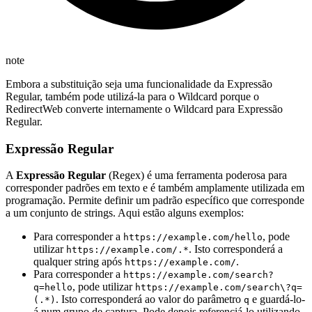
note
Embora a substituição seja uma funcionalidade da Expressão
Regular, também pode utilizá-la para o Wildcard porque o
RedirectWeb converte internamente o Wildcard para Expressão
Regular.
Expressão Regular
A
Expressão Regular
(Regex) é uma ferramenta poderosa para
corresponder padrões em texto e é também amplamente utilizada em
programação. Permite definir um padrão específico que corresponde
a um conjunto de strings. Aqui estão alguns exemplos:
Para corresponder a
, pode
https://example.com/hello
utilizar
. Isto corresponderá a
https://example.com/.*
qualquer string após
.
https://example.com/
Para corresponder a
https://example.com/search?
, pode utilizar
q=hello
https://example.com/search\?q=
. Isto corresponderá ao valor do parâmetro
e guardá-lo-
(.*)
q
á num grupo de captura. Pode depois referenciá-lo utilizando