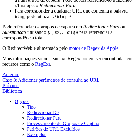
na opção
Redirecionar Para
.
$1
Para corresponder a qualquer URL que contenha a palavra
, pode utilizar
.
blog
.*blog.*
Pode referenciar os grupos de captura em
Redirecionar Para
ou
Substituição
utilizando
,
, ... ou
para referenciar a
$1
$2
$0
correspondência total.
O RedirectWeb é alimentado pelo
motor de Regex da Apple
.
Mais informações sobre a sintaxe Regex podem ser encontradas em
recursos como o
RegExr
.
Anterior
Caso 3: Adicionar parâmetros de consulta ao URL
Próxima
Biblioteca
Opções
Tipo
Redirecionar De
Redirecionar Para
Processamento de Grupos de Captura
Padrões de URL Excluídos
Exemplos