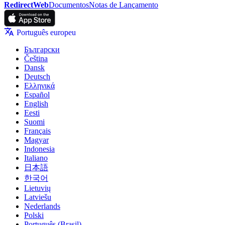
RedirectWeb
Documentos
Notas de Lançamento
Português europeu
Български
Čeština
Dansk
Deutsch
Ελληνικά
Español
English
Eesti
Suomi
Français
Magyar
Indonesia
Italiano
日本語
한국어
Lietuvių
Latviešu
Nederlands
Polski
Português (Brasil)