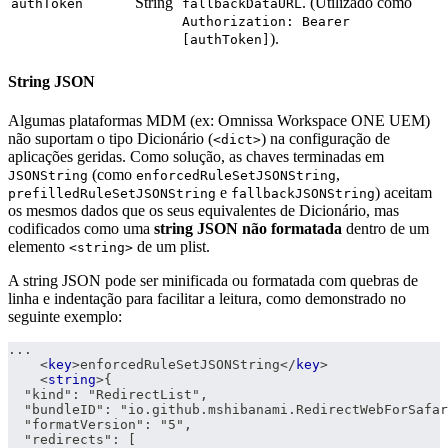
String
. (Utilizado como
authToken
fallbackDataURL
Authorization: Bearer
).
[authToken]
String JSON
Algumas plataformas MDM (ex: Omnissa Workspace ONE UEM)
não suportam o tipo Dicionário (
) na configuração de
<dict>
aplicações geridas. Como solução, as chaves terminadas em
(como
,
JSONString
enforcedRuleSetJSONString
e
) aceitam
prefilledRuleSetJSONString
fallbackJSONString
os mesmos dados que os seus equivalentes de Dicionário, mas
codificados como uma
string JSON não formatada
dentro de um
elemento
de um plist.
<string>
A string JSON pode ser minificada ou formatada com quebras de
linha e indentação para facilitar a leitura, como demonstrado no
seguinte exemplo:
...
<
key
>
enforcedRuleSetJSONString
</
key
>
<
string
>
{
  "kind": "RedirectList",
  "bundleID": "io.github.mshibanami.RedirectWebForSafar
  "formatVersion": "5",
  "redirects": [