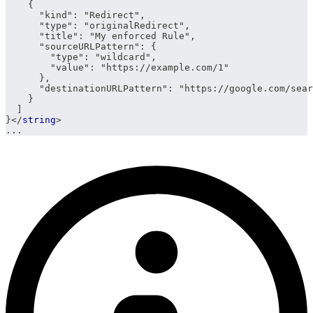
    {
      "kind": "Redirect",
      "type": "originalRedirect",
      "title": "My enforced Rule",
      "sourceURLPattern": {
        "type": "wildcard",
        "value": "https://example.com/1"
      },
      "destinationURLPattern": "https://google.com/sear
    }
  ]
}
</
string
>
...