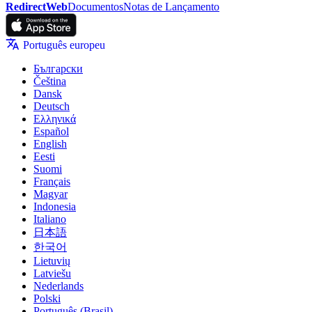
RedirectWeb
Documentos
Notas de Lançamento
Português europeu
Български
Čeština
Dansk
Deutsch
Ελληνικά
Español
English
Eesti
Suomi
Français
Magyar
Indonesia
Italiano
日本語
한국어
Lietuvių
Latviešu
Nederlands
Polski
Português (Brasil)