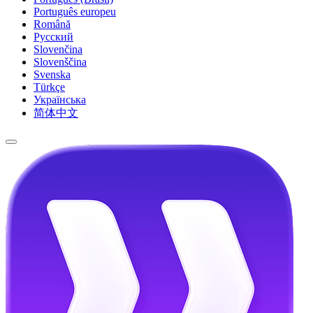
Português europeu
Română
Русский
Slovenčina
Slovenščina
Svenska
Türkçe
Українська
简体中文