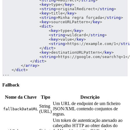
<
string
>
Redirect
</
string
>
<
key
>
type
</
key
>
<
string
>
originalRedirect
</
string
>
<
key
>
title
</
key
>
<
string
>
Minha regra forçada
</
string
>
<
key
>
sourceURLPattern
</
key
>
<
dict
>
<
key
>
type
</
key
>
<
string
>
wildcard
</
string
>
<
key
>
value
</
key
>
<
string
>
https://example.com/1
</
stri
</
dict
>
<
key
>
destinationURLPattern
</
key
>
<
string
>
https://google.com/search?q=1
</
</
dict
>
</
array
>
</
dict
>
...
Fallback
Nome da Chave
Tipo
Descrição
Um URL de endpoint de um ficheiro
String
JSON/XML contendo conjuntos de
fallbackDataURL
(URL)
regras.
Um token de autenticação anexado ao
cabeçalho HTTP ao obter dados do