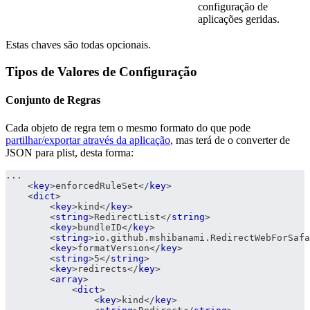
configuração de
aplicações geridas.
Estas chaves são todas opcionais.
Tipos de Valores de Configuração
Conjunto de Regras
Cada objeto de regra tem o mesmo formato do que pode
partilhar/exportar através da aplicação
, mas terá de o converter de
JSON para plist, desta forma:
...
<
key
>
enforcedRuleSet
</
key
>
<
dict
>
<
key
>
kind
</
key
>
<
string
>
RedirectList
</
string
>
<
key
>
bundleID
</
key
>
<
string
>
io.github.mshibanami.RedirectWebForSafa
<
key
>
formatVersion
</
key
>
<
string
>
5
</
string
>
<
key
>
redirects
</
key
>
<
array
>
<
dict
>
<
key
>
kind
</
key
>