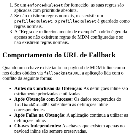
Se um
for fornecido, as suas regras são
enforcedRuleSet
aplicadas com prioritude absoluta.
Se não existirem regras normais, mas existir um
, o
é guardado como
prefilledRuleSet
prefilledRuleSet
regras normais.
A "Regra de redirecionamento de exemplo" padrão é gerada
apenas se não existirem regras de MDM configuradas e se
não existirem regras normais.
Comportamento do URL de Fallback
Quando uma chave existe tanto no payload de MDM inline como
nos dados obtidos via
, a aplicação lida com o
fallbackDataURL
conflito da seguinte forma:
Antes da Conclusão da Obtenção:
As definições inline são
estritamente priorizadas e utilizadas.
Após Obtenção com Sucesso:
Os dados recuperados do
substituem as definições inline
fallbackDataURL
correspondentes.
Após Falha na Obtenção:
A aplicação continua a utilizar as
definições inline.
Chaves Independentes:
As chaves que existem apenas no
payload inline são sempre preservadas.