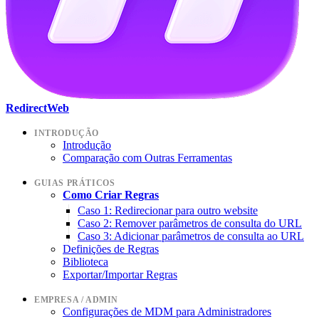
RedirectWeb
INTRODUÇÃO
Introdução
Comparação com Outras Ferramentas
GUIAS PRÁTICOS
Como Criar Regras
Caso 1: Redirecionar para outro website
Caso 2: Remover parâmetros de consulta do URL
Caso 3: Adicionar parâmetros de consulta ao URL
Definições de Regras
Biblioteca
Exportar/Importar Regras
EMPRESA / ADMIN
Configurações de MDM para Administradores