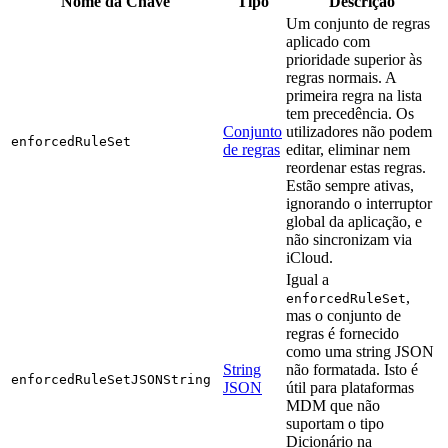
Nome da Chave
Tipo
Descrição
Um conjunto de regras
aplicado com
prioridade superior às
regras normais. A
primeira regra na lista
tem precedência. Os
Conjunto
utilizadores não podem
enforcedRuleSet
de regras
editar, eliminar nem
reordenar estas regras.
Estão sempre ativas,
ignorando o interruptor
global da aplicação, e
não sincronizam via
iCloud.
Igual a
,
enforcedRuleSet
mas o conjunto de
regras é fornecido
como uma string JSON
String
não formatada. Isto é
enforcedRuleSetJSONString
JSON
útil para plataformas
MDM que não
suportam o tipo
Dicionário na