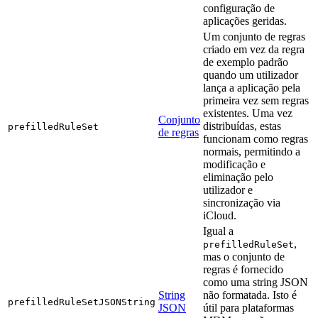
configuração de
aplicações geridas.
Um conjunto de regras
criado em vez da regra
de exemplo padrão
quando um utilizador
lança a aplicação pela
primeira vez sem regras
existentes. Uma vez
Conjunto
distribuídas, estas
prefilledRuleSet
de regras
funcionam como regras
normais, permitindo a
modificação e
eliminação pelo
utilizador e
sincronização via
iCloud.
Igual a
,
prefilledRuleSet
mas o conjunto de
regras é fornecido
como uma string JSON
String
não formatada. Isto é
prefilledRuleSetJSONString
JSON
útil para plataformas