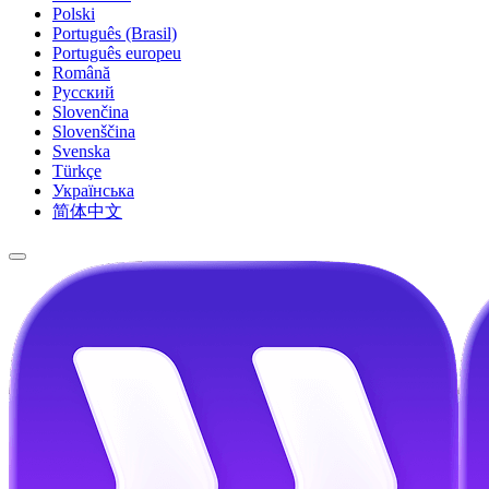
Polski
Português (Brasil)
Português europeu
Română
Русский
Slovenčina
Slovenščina
Svenska
Türkçe
Українська
简体中文