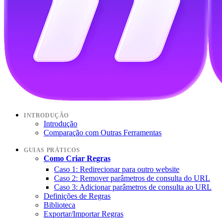
INTRODUÇÃO
Introdução
Comparação com Outras Ferramentas
GUIAS PRÁTICOS
Como Criar Regras
Caso 1: Redirecionar para outro website
Caso 2: Remover parâmetros de consulta do URL
Caso 3: Adicionar parâmetros de consulta ao URL
Definições de Regras
Biblioteca
Exportar/Importar Regras