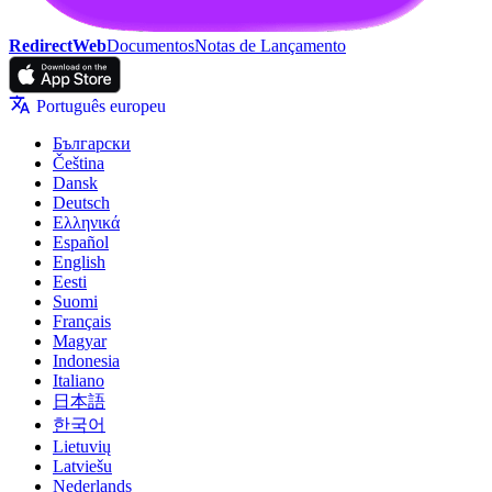
RedirectWeb
Documentos
Notas de Lançamento
Português europeu
Български
Čeština
Dansk
Deutsch
Ελληνικά
Español
English
Eesti
Suomi
Français
Magyar
Indonesia
Italiano
日本語
한국어
Lietuvių
Latviešu
Nederlands