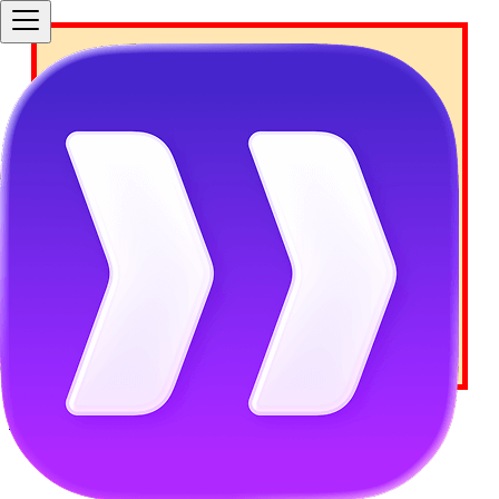
Your Docusaurus site did
not load properly.
A very common reason is a wrong site
baseUrl configuration
.
Current configured baseUrl =
/pt-pt/
We suggest trying baseUrl =
/pt-pt/
Saltar para o conteúdo principal