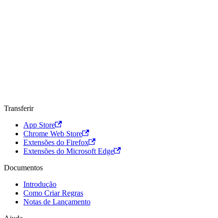
navegar com total confiança.
Saber Mais
Transferir
App Store
Chrome Web Store
Extensões do Firefox
Extensões do Microsoft Edge
Documentos
Introdução
Como Criar Regras
Notas de Lançamento