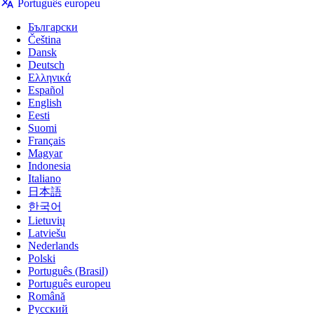
Português europeu
Български
RedirectWeb
é uma poderosa extensão de navegador
Čeština
para redirecionar URLs com base nas suas regras
Dansk
personalizadas.
Deutsch
Ελληνικά
Español
English
Eesti
Suomi
Français
Magyar
Indonesia
Italiano
日本語
👇️ Clique para Ver a Demonstração
한국어
Lietuvių
Latviešu
Nederlands
Polski
Português (Brasil)
Português europeu
Română
Русский