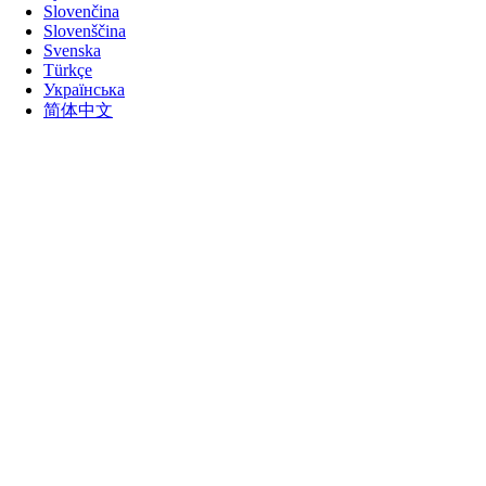
Slovenčina
Slovenščina
Svenska
Türkçe
Українська
简体中文