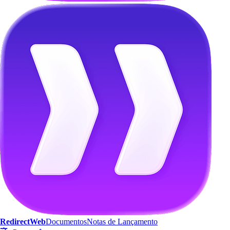
Otimize a sua
experiência na web
RedirectWeb
Documentos
Notas de Lançamento