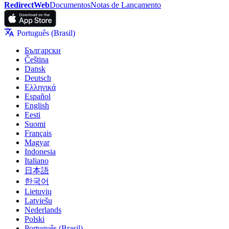
RedirectWeb
Documentos
Notas de Lançamento
Português (Brasil)
Български
Čeština
Dansk
Deutsch
Ελληνικά
Español
English
Eesti
Suomi
Français
Magyar
Indonesia
Italiano
日本語
한국어
Lietuvių
Latviešu
Nederlands
Polski
Português (Brasil)