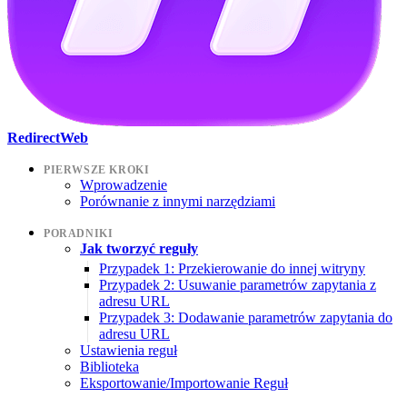
RedirectWeb
PIERWSZE KROKI
Wprowadzenie
Porównanie z innymi narzędziami
PORADNIKI
Jak tworzyć reguły
Przypadek 1: Przekierowanie do innej witryny
Przypadek 2: Usuwanie parametrów zapytania z
adresu URL
Przypadek 3: Dodawanie parametrów zapytania do
adresu URL
Ustawienia reguł
Biblioteka
Eksportowanie/Importowanie Reguł