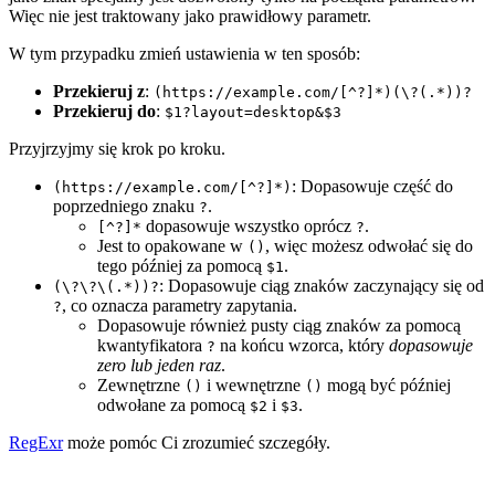
Więc nie jest traktowany jako prawidłowy parametr.
W tym przypadku zmień ustawienia w ten sposób:
Przekieruj z
:
(https://example.com/[^?]*)(\?(.*))?
Przekieruj do
:
$1?layout=desktop&$3
Przyjrzyjmy się krok po kroku.
: Dopasowuje część do
(https://example.com/[^?]*)
poprzedniego znaku
.
?
dopasowuje wszystko oprócz
.
[^?]*
?
Jest to opakowane w
, więc możesz odwołać się do
()
tego później za pomocą
.
$1
: Dopasowuje ciąg znaków zaczynający się od
(\?\?\(.*))?
, co oznacza parametry zapytania.
?
Dopasowuje również pusty ciąg znaków za pomocą
kwantyfikatora
na końcu wzorca, który
dopasowuje
?
zero lub jeden raz
.
Zewnętrzne
i wewnętrzne
mogą być później
()
()
odwołane za pomocą
i
.
$2
$3
RegExr
może pomóc Ci zrozumieć szczegóły.