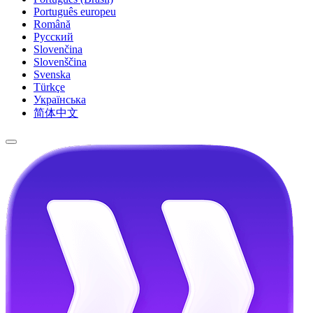
Português europeu
Română
Русский
Slovenčina
Slovenščina
Svenska
Türkçe
Українська
简体中文