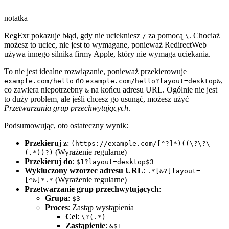
notatka
RegExr pokazuje błąd, gdy nie uciekniesz
za pomocą
. Chociaż
/
\
możesz to uciec, nie jest to wymagane, ponieważ RedirectWeb
używa innego silnika firmy Apple, który nie wymaga uciekania.
To nie jest idealne rozwiązanie, ponieważ przekierowuje
do
,
example.com/hello
example.com/hello?layout=desktop&
co zawiera niepotrzebny
na końcu adresu URL. Ogólnie nie jest
&
to duży problem, ale jeśli chcesz go usunąć, możesz użyć
Przetwarzania grup przechwytujących
.
Podsumowując, oto ostateczny wynik:
Przekieruj z
:
(https://example.com/[^?]*)((\?\?\
(Wyrażenie regularne)
(.*))?)
Przekieruj do
:
$1?layout=desktop$3
Wykluczony wzorzec adresu URL
:
.*[&?]layout=
(Wyrażenie regularne)
[^&]*.*
Przetwarzanie grup przechwytujących
:
Grupa
:
$3
Proces
: Zastąp wystąpienia
Cel
:
\?(.*)
Zastąpienie
:
&$1