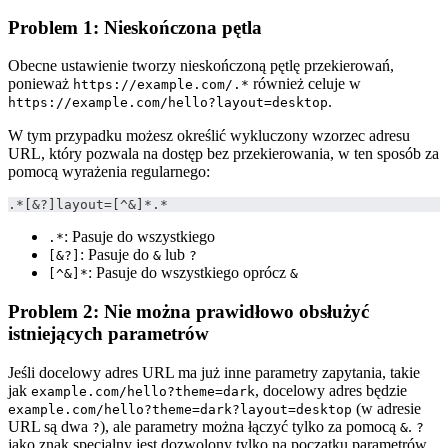
Problem 1: Nieskończona pętla
Obecne ustawienie tworzy nieskończoną pętlę przekierowań,
ponieważ
również celuje w
https://example.com/.*
.
https://example.com/hello?layout=desktop
W tym przypadku możesz określić wykluczony wzorzec adresu
URL, który pozwala na dostęp bez przekierowania, w ten sposób za
pomocą wyrażenia regularnego:
.*[&?]layout=[^&]*.*
: Pasuje do wszystkiego
.*
: Pasuje do
lub
[&?]
&
?
: Pasuje do wszystkiego oprócz
[^&]*
&
Problem 2: Nie można prawidłowo obsłużyć
istniejących parametrów
Jeśli docelowy adres URL ma już inne parametry zapytania, takie
jak
, docelowy adres będzie
example.com/hello?theme=dark
(w adresie
example.com/hello?theme=dark?layout=desktop
URL są dwa
), ale parametry można łączyć tylko za pomocą
.
?
&
?
jako znak specjalny jest dozwolony tylko na początku parametrów.