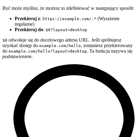
Być może myślisz, że możesz to zdefiniować w następujący sposób:
Przekieruj z
:
(Wyrażenie
https://example.com/.*
regularne)
Przekieruj do
:
$0?layout=desktop
odwołuje się do docelowego adresu URL. Jeśli spróbujesz
$0
uzyskać dostęp do
, zostaniesz przekierowany
example.com/hello
do
. Ta funkcja nazywa się
example.com/hello?layout=desktop
podstawieniem
.