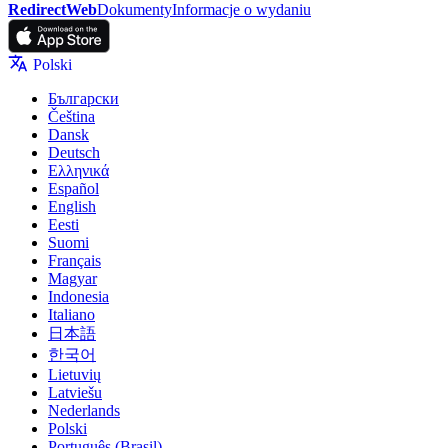
RedirectWeb
Dokumenty
Informacje o wydaniu
Polski
Български
Čeština
Dansk
Deutsch
Ελληνικά
Español
English
Eesti
Suomi
Français
Magyar
Indonesia
Italiano
日本語
한국어
Lietuvių
Latviešu
Nederlands
Polski
Português (Brasil)