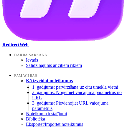
RedirectWeb
DARBA SĀKŠANA
Ievads
Salīdzinājums ar citiem rīkiem
PAMĀCĪBAS
Kā izveidot noteikumus
1. gadījums: pārvirzīšana uz citu tīmekļa vietni
2. gadījums: Noņemiet vaicājuma parametrus no
URL
3. gadījums: Pievienojiet URL vaicājuma
parametrus
Noteikumu iestatījumi
Bibliotēka
Eksportēt/Importēt noteikumus