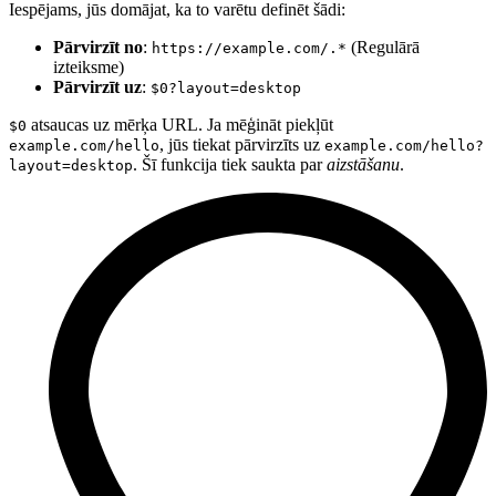
Iespējams, jūs domājat, ka to varētu definēt šādi:
Pārvirzīt no
:
(Regulārā
https://example.com/.*
izteiksme)
Pārvirzīt uz
:
$0?layout=desktop
atsaucas uz mērķa URL. Ja mēģināt piekļūt
$0
, jūs tiekat pārvirzīts uz
example.com/hello
example.com/hello?
. Šī funkcija tiek saukta par
aizstāšanu
.
layout=desktop