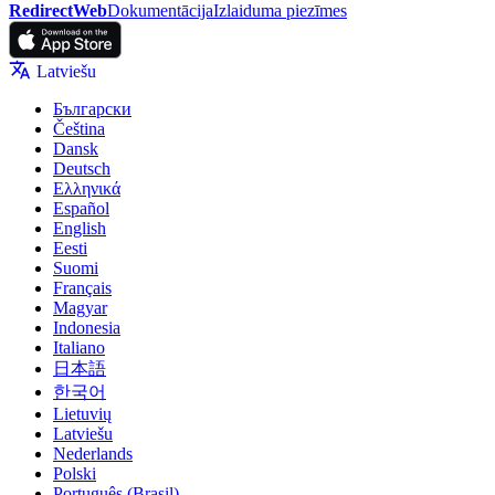
RedirectWeb
Dokumentācija
Izlaiduma piezīmes
Latviešu
Български
Čeština
Dansk
Deutsch
Ελληνικά
Español
English
Eesti
Suomi
Français
Magyar
Indonesia
Italiano
日本語
한국어
Lietuvių
Latviešu
Nederlands
Polski
Português (Brasil)