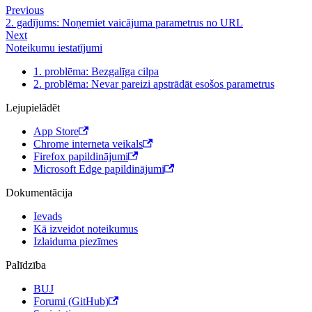
Previous
2. gadījums: Noņemiet vaicājuma parametrus no URL
Next
Noteikumu iestatījumi
1. problēma: Bezgalīga cilpa
2. problēma: Nevar pareizi apstrādāt esošos parametrus
Lejupielādēt
App Store
Chrome interneta veikals
Firefox papildinājumi
Microsoft Edge papildinājumi
Dokumentācija
Ievads
Kā izveidot noteikumus
Izlaiduma piezīmes
Palīdzība
BUJ
Forumi (GitHub)