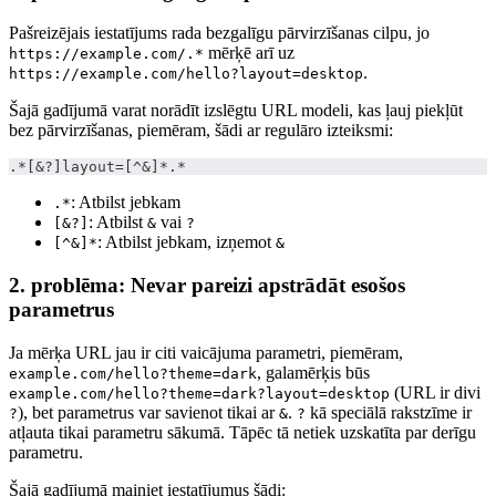
Pašreizējais iestatījums rada bezgalīgu pārvirzīšanas cilpu, jo
mērķē arī uz
https://example.com/.*
.
https://example.com/hello?layout=desktop
Šajā gadījumā varat norādīt izslēgtu URL modeli, kas ļauj piekļūt
bez pārvirzīšanas, piemēram, šādi ar regulāro izteiksmi:
.*[&?]layout=[^&]*.*
: Atbilst jebkam
.*
: Atbilst
vai
[&?]
&
?
: Atbilst jebkam, izņemot
[^&]*
&
2. problēma: Nevar pareizi apstrādāt esošos
parametrus
Ja mērķa URL jau ir citi vaicājuma parametri, piemēram,
, galamērķis būs
example.com/hello?theme=dark
(URL ir divi
example.com/hello?theme=dark?layout=desktop
), bet parametrus var savienot tikai ar
.
kā speciālā rakstzīme ir
?
&
?
atļauta tikai parametru sākumā. Tāpēc tā netiek uzskatīta par derīgu
parametru.
Šajā gadījumā mainiet iestatījumus šādi: