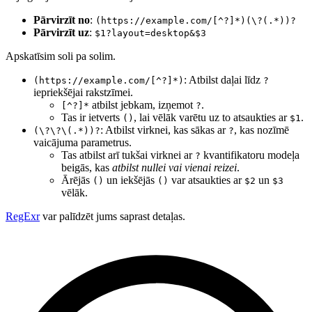
Pārvirzīt no
:
(https://example.com/[^?]*)(\?(.*))?
Pārvirzīt uz
:
$1?layout=desktop&$3
Apskatīsim soli pa solim.
: Atbilst daļai līdz
(https://example.com/[^?]*)
?
iepriekšējai rakstzīmei.
atbilst jebkam, izņemot
.
[^?]*
?
Tas ir ietverts
, lai vēlāk varētu uz to atsaukties ar
.
()
$1
: Atbilst virknei, kas sākas ar
, kas nozīmē
(\?\?\(.*))?
?
vaicājuma parametrus.
Tas atbilst arī tukšai virknei ar
kvantifikatoru modeļa
?
beigās, kas
atbilst nullei vai vienai reizei
.
Ārējās
un iekšējās
var atsaukties ar
un
()
()
$2
$3
vēlāk.
RegExr
var palīdzēt jums saprast detaļas.