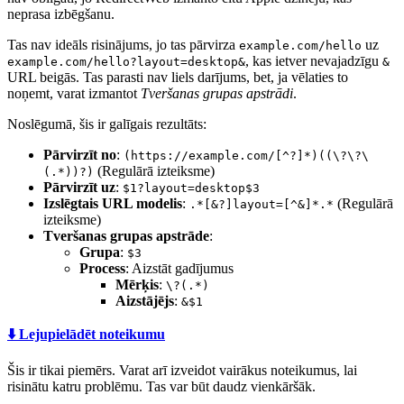
neprasa izbēgšanu.
Tas nav ideāls risinājums, jo tas pārvirza
uz
example.com/hello
, kas ietver nevajadzīgu
example.com/hello?layout=desktop&
&
URL beigās. Tas parasti nav liels darījums, bet, ja vēlaties to
noņemt, varat izmantot
Tveršanas grupas apstrādi
.
Noslēgumā, šis ir galīgais rezultāts:
Pārvirzīt no
:
(https://example.com/[^?]*)((\?\?\
(Regulārā izteiksme)
(.*))?)
Pārvirzīt uz
:
$1?layout=desktop$3
Izslēgtais URL modelis
:
(Regulārā
.*[&?]layout=[^&]*.*
izteiksme)
Tveršanas grupas apstrāde
:
Grupa
:
$3
Process
: Aizstāt gadījumus
Mērķis
:
\?(.*)
Aizstājējs
:
&$1
⬇️ Lejupielādēt noteikumu
Šis ir tikai piemērs. Varat arī izveidot vairākus noteikumus, lai
risinātu katru problēmu. Tas var būt daudz vienkāršāk.