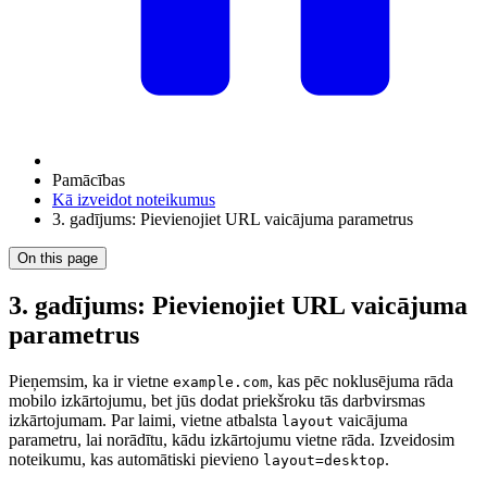
Pamācības
Kā izveidot noteikumus
3. gadījums: Pievienojiet URL vaicājuma parametrus
On this page
3. gadījums: Pievienojiet URL vaicājuma
parametrus
Pieņemsim, ka ir vietne
, kas pēc noklusējuma rāda
example.com
mobilo izkārtojumu, bet jūs dodat priekšroku tās darbvirsmas
izkārtojumam. Par laimi, vietne atbalsta
vaicājuma
layout
parametru, lai norādītu, kādu izkārtojumu vietne rāda. Izveidosim
noteikumu, kas automātiski pievieno
.
layout=desktop