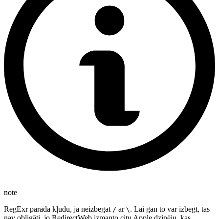
note
RegExr parāda kļūdu, ja neizbēgat
ar
. Lai gan to var izbēgt, tas
/
\
nav obligāti, jo RedirectWeb izmanto citu Apple dzinēju, kas