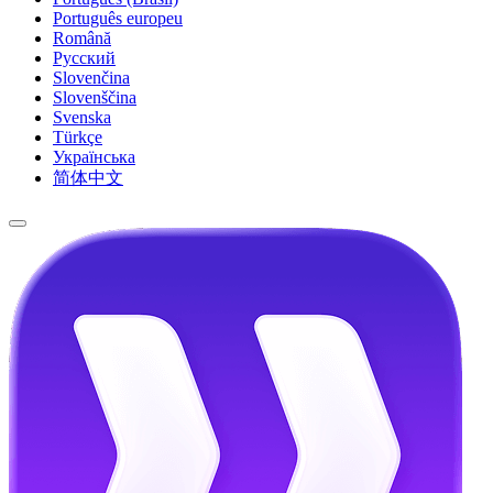
Português europeu
Română
Русский
Slovenčina
Slovenščina
Svenska
Türkçe
Українська
简体中文