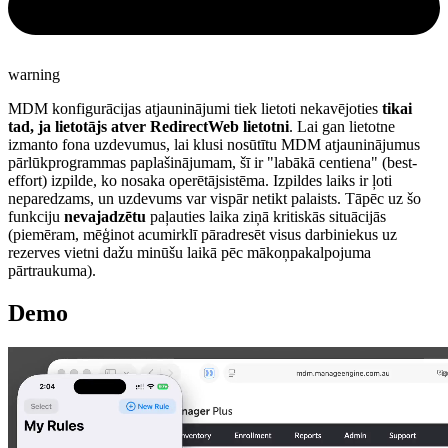
warning
MDM konfigurācijas atjauninājumi tiek lietoti nekavējoties
tikai
tad, ja lietotājs atver RedirectWeb lietotni
. Lai gan lietotne
izmanto fona uzdevumus, lai klusi nosūtītu MDM atjauninājumus
pārlūkprogrammas paplašinājumam, šī ir "labākā centiena" (best-
effort) izpilde, ko nosaka operētājsistēma. Izpildes laiks ir ļoti
neparedzams, un uzdevums var vispār netikt palaists. Tāpēc uz šo
funkciju
nevajadzētu
paļauties laika ziņā kritiskās situācijās
(piemēram, mēģinot acumirklī pāradresēt visus darbiniekus uz
rezerves vietni dažu minūšu laikā pēc mākoņpakalpojuma
pārtraukuma).
Demo