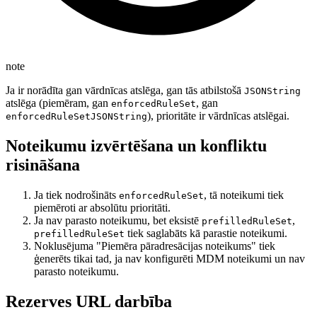
note
Ja ir norādīta gan vārdnīcas atslēga, gan tās atbilstošā
JSONString
atslēga (piemēram, gan
, gan
enforcedRuleSet
), prioritāte ir vārdnīcas atslēgai.
enforcedRuleSetJSONString
Noteikumu izvērtēšana un konfliktu
risināšana
Ja tiek nodrošināts
, tā noteikumi tiek
enforcedRuleSet
piemēroti ar absolūtu prioritāti.
Ja nav parasto noteikumu, bet eksistē
,
prefilledRuleSet
tiek saglabāts kā parastie noteikumi.
prefilledRuleSet
Noklusējuma "Piemēra pāradresācijas noteikums" tiek
ģenerēts tikai tad, ja nav konfigurēti MDM noteikumi un nav
parasto noteikumu.
Rezerves URL darbība