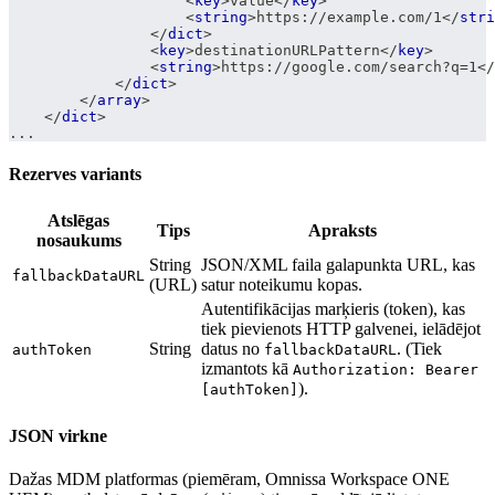
<
key
>
value
</
key
>
<
string
>
https://example.com/1
</
stri
</
dict
>
<
key
>
destinationURLPattern
</
key
>
<
string
>
https://google.com/search?q=1
</
</
dict
>
</
array
>
</
dict
>
...
Rezerves variants
Atslēgas
Tips
Apraksts
nosaukums
String
JSON/XML faila galapunkta URL, kas
fallbackDataURL
(URL)
satur noteikumu kopas.
Autentifikācijas marķieris (token), kas
tiek pievienots HTTP galvenei, ielādējot
String
datus no
. (Tiek
authToken
fallbackDataURL
izmantots kā
Authorization: Bearer
).
[authToken]
JSON virkne
Dažas MDM platformas (piemēram, Omnissa Workspace ONE