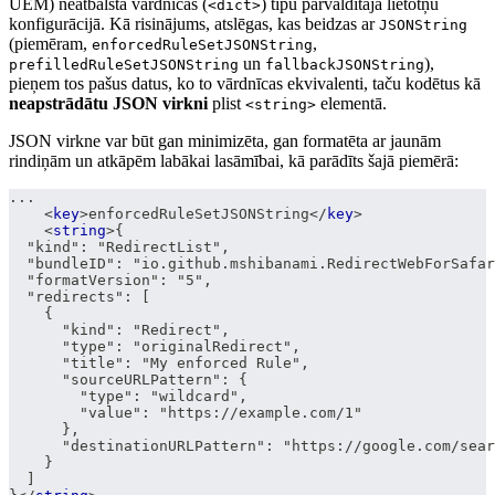
UEM) neatbalsta vārdnīcas (
) tipu pārvaldītajā lietotņu
<dict>
konfigurācijā. Kā risinājums, atslēgas, kas beidzas ar
JSONString
(piemēram,
,
enforcedRuleSetJSONString
un
),
prefilledRuleSetJSONString
fallbackJSONString
pieņem tos pašus datus, ko to vārdnīcas ekvivalenti, taču kodētus kā
neapstrādātu JSON virkni
plist
elementā.
<string>
JSON virkne var būt gan minimizēta, gan formatēta ar jaunām
rindiņām un atkāpēm labākai lasāmībai, kā parādīts šajā piemērā:
...
<
key
>
enforcedRuleSetJSONString
</
key
>
<
string
>
{
  "kind": "RedirectList",
  "bundleID": "io.github.mshibanami.RedirectWebForSafar
  "formatVersion": "5",
  "redirects": [
    {
      "kind": "Redirect",
      "type": "originalRedirect",
      "title": "My enforced Rule",
      "sourceURLPattern": {
        "type": "wildcard",
        "value": "https://example.com/1"
      },
      "destinationURLPattern": "https://google.com/sear
    }
  ]