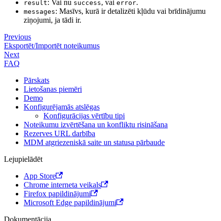
: Vai nu
, vai
.
result
success
error
: Masīvs, kurā ir detalizēti kļūdu vai brīdinājumu
messages
ziņojumi, ja tādi ir.
Previous
Eksportēt/Importēt noteikumus
Next
FAQ
Pārskats
Lietošanas piemēri
Demo
Konfigurējamās atslēgas
Konfigurācijas vērtību tipi
Noteikumu izvērtēšana un konfliktu risināšana
Rezerves URL darbība
MDM atgriezeniskā saite un statusa pārbaude
Lejupielādēt
App Store
Chrome interneta veikals
Firefox papildinājumi
Microsoft Edge papildinājumi
Dokumentācija