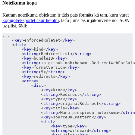
Noteikumu kopa
Katram noteikuma objektam ir tāds pats formāts kā tam, kuru varat
kopīgot/eksportēt caur lietotni
, taču jums tas ir jākonvertē no JSON
uz plist, šādi:
...
<
key
>
enforcedRuleSet
</
key
>
<
dict
>
<
key
>
kind
</
key
>
<
string
>
RedirectList
</
string
>
<
key
>
bundleID
</
key
>
<
string
>
io.github.mshibanami.RedirectWebForSafa
<
key
>
formatVersion
</
key
>
<
string
>
5
</
string
>
<
key
>
redirects
</
key
>
<
array
>
<
dict
>
<
key
>
kind
</
key
>
<
string
>
Redirect
</
string
>
<
key
>
type
</
key
>
<
string
>
originalRedirect
</
string
>
<
key
>
title
</
key
>
<
string
>
Mana piespiedu noteikuma
</
strin
<
key
>
sourceURLPattern
</
key
>
<
dict
>
<
key
>
type
</
key
>
<
string
>
wildcard
</
string
>