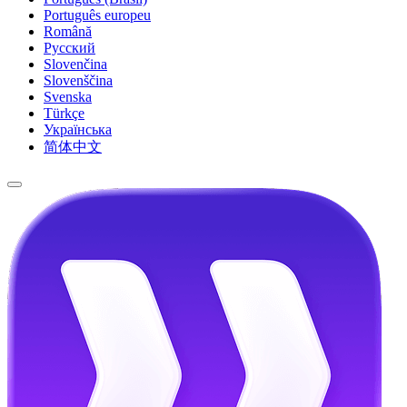
Português europeu
Română
Русский
Slovenčina
Slovenščina
Svenska
Türkçe
Українська
简体中文