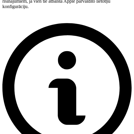
risinājumiem, ja vien tie atbalsta Apple pārvaldīto lietotņu
konfigurāciju.