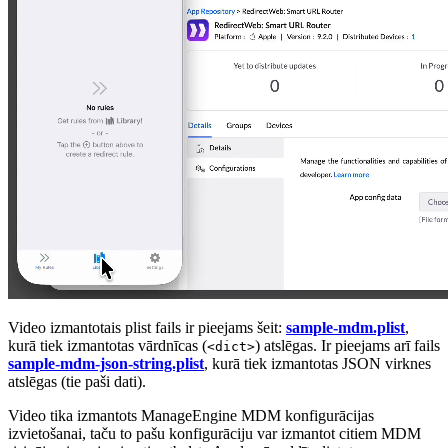
Video izmantotais plist fails ir pieejams šeit:
sample-mdm.plist
,
kurā tiek izmantotas vārdnīcas (
) atslēgas. Ir pieejams arī fails
<dict>
sample-mdm-json-string.plist
, kurā tiek izmantotas JSON virknes
atslēgas (tie paši dati).
Video tika izmantots ManageEngine MDM konfigurācijas
izvietošanai, taču to pašu konfigurāciju var izmantot citiem MDM