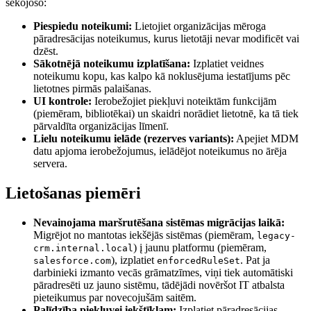
sekojošo:
Piespiedu noteikumi:
Lietojiet organizācijas mēroga
pāradresācijas noteikumus, kurus lietotāji nevar modificēt vai
dzēst.
Sākotnējā noteikumu izplatīšana:
Izplatiet veidnes
noteikumu kopu, kas kalpo kā noklusējuma iestatījums pēc
lietotnes pirmās palaišanas.
UI kontrole:
Ierobežojiet piekļuvi noteiktām funkcijām
(piemēram, bibliotēkai) un skaidri norādiet lietotnē, ka tā tiek
pārvaldīta organizācijas līmenī.
Lielu noteikumu ielāde (rezerves variants):
Apejiet MDM
datu apjoma ierobežojumus, ielādējot noteikumus no ārēja
servera.
Lietošanas piemēri
Nevainojama maršrutēšana sistēmas migrācijas laikā:
Migrējot no mantotas iekšējās sistēmas (piemēram,
legacy-
) į jaunu platformu (piemēram,
crm.internal.local
), izplatiet
. Pat ja
salesforce.com
enforcedRuleSet
darbinieki izmanto vecās grāmatzīmes, viņi tiek automātiski
pāradresēti uz jauno sistēmu, tādējādi novēršot IT atbalsta
pieteikumus par novecojušām saitēm.
Palīdzība piekļuvei iekštīklam:
Izplatiet pāradresācijas