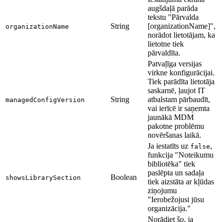
augšdaļā parāda
tekstu "Pārvalda
String
[organizationName]",
organizationName
norādot lietotājam, ka
lietotne tiek
pārvaldīta.
Patvaļīga versijas
virkne konfigurācijai.
Tiek parādīta lietotāja
saskarnē, ļaujot IT
String
atbalstam pārbaudīt,
managedConfigVersion
vai ierīcē ir saņemta
jaunākā MDM
pakotne problēmu
novēršanas laikā.
Ja iestatīts uz
,
false
funkcija "Noteikumu
bibliotēka" tiek
paslēpta un sadaļa
Boolean
showsLibrarySection
tiek aizstāta ar kļūdas
ziņojumu
"Ierobežojusi jūsu
organizācija."
Norādiet šo, ja