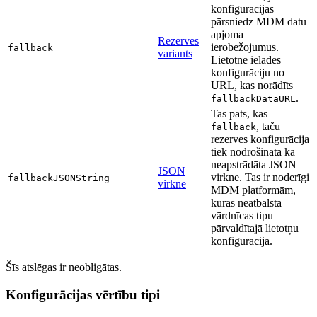
konfigurācijas
pārsniedz MDM datu
apjoma
Rezerves
ierobežojumus.
fallback
variants
Lietotne ielādēs
konfigurāciju no
URL, kas norādīts
.
fallbackDataURL
Tas pats, kas
, taču
fallback
rezerves konfigurācija
tiek nodrošināta kā
neapstrādāta JSON
JSON
virkne. Tas ir noderīgi
fallbackJSONString
virkne
MDM platformām,
kuras neatbalsta
vārdnīcas tipu
pārvaldītajā lietotņu
konfigurācijā.
Šīs atslēgas ir neobligātas.
Konfigurācijas vērtību tipi