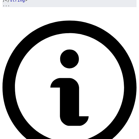
}
</
string
>
...