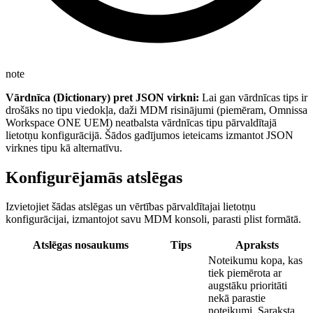
note
Vārdnīca (Dictionary) pret JSON virkni:
Lai gan vārdnīcas tips ir
drošāks no tipu viedokļa, daži MDM risinājumi (piemēram, Omnissa
Workspace ONE UEM) neatbalsta vārdnīcas tipu pārvaldītajā
lietotņu konfigurācijā. Šādos gadījumos ieteicams izmantot JSON
virknes tipu kā alternatīvu.
Konfigurējamās atslēgas
Izvietojiet šādas atslēgas un vērtības pārvaldītajai lietotņu
konfigurācijai, izmantojot savu MDM konsoli, parasti plist formātā.
Atslēgas nosaukums
Tips
Apraksts
Noteikumu kopa, kas
tiek piemērota ar
augstāku prioritāti
nekā parastie
noteikumi. Saraksta