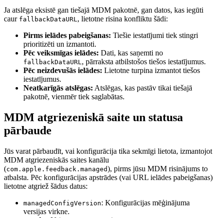
Ja atslēga eksistē gan tiešajā MDM pakotnē, gan datos, kas iegūti
caur
, lietotne risina konfliktu šādi:
fallbackDataURL
Pirms ielādes pabeigšanas:
Tiešie iestatījumi tiek stingri
prioritizēti un izmantoti.
Pēc veiksmīgas ielādes:
Dati, kas saņemti no
, pārraksta atbilstošos tiešos iestatījumus.
fallbackDataURL
Pēc neizdevušās ielādes:
Lietotne turpina izmantot tiešos
iestatījumus.
Neatkarīgās atslēgas:
Atslēgas, kas pastāv tikai tiešajā
pakotnē, vienmēr tiek saglabātas.
MDM atgriezeniskā saite un statusa
pārbaude
Jūs varat pārbaudīt, vai konfigurācija tika sekmīgi lietota, izmantojot
MDM atgriezeniskās saites kanālu
(
), pirms jūsu MDM risinājums to
com.apple.feedback.managed
atbalsta. Pēc konfigurācijas apstrādes (vai URL ielādes pabeigšanas)
lietotne atgriež šādus datus:
: Konfigurācijas mēģinājuma
managedConfigVersion
versijas virkne.