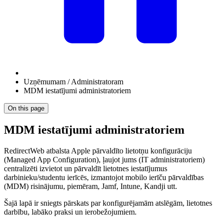
Uzņēmumam / Administratoram
MDM iestatījumi administratoriem
On this page
MDM iestatījumi administratoriem
RedirectWeb atbalsta Apple pārvaldīto lietotņu konfigurāciju
(Managed App Configuration), ļaujot jums (IT administratoriem)
centralizēti izvietot un pārvaldīt lietotnes iestatījumus
darbinieku/studentu ierīcēs, izmantojot mobilo ierīču pārvaldības
(MDM) risinājumu, piemēram, Jamf, Intune, Kandji utt.
Šajā lapā ir sniegts pārskats par konfigurējamām atslēgām, lietotnes
darbību, labāko praksi un ierobežojumiem.