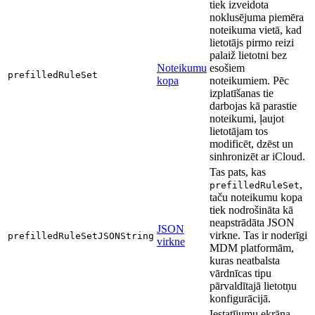
tiek izveidota
noklusējuma piemēra
noteikuma vietā, kad
lietotājs pirmo reizi
palaiž lietotni bez
Noteikumu
esošiem
prefilledRuleSet
kopa
noteikumiem. Pēc
izplatīšanas tie
darbojas kā parastie
noteikumi, ļaujot
lietotājam tos
modificēt, dzēst un
sinhronizēt ar iCloud.
Tas pats, kas
,
prefilledRuleSet
taču noteikumu kopa
tiek nodrošināta kā
neapstrādāta JSON
JSON
virkne. Tas ir noderīgi
prefilledRuleSetJSONString
virkne
MDM platformām,
kuras neatbalsta
vārdnīcas tipu
pārvaldītajā lietotņu
konfigurācijā.
Iestatījumu ekrāna