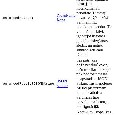
pirmajam
noteikumam ir
prioritāte. Lietotāji
Noteikumu
nevar rediģēt, dzēst
enforcedRuleSet
kopa
vai mainīt šo
noteikumu secību. Tie
vienmēr ir aktīvi,
ignorējot lietotnes
globālo atslēgšanas
slēdzi, un netiek
sinhronizēti caur
iCloud.
Tas pats, kas
,
enforcedRuleSet
taču noteikumu kopa
tiek nodrošināta kā
neapstrādāta JSON
JSON
virkne. Tas ir noderīgi
enforcedRuleSetJSONString
virkne
MDM platformām,
kuras neatbalsta
vārdnīcas tipu
pārvaldītajā lietotņu
konfigurācijā.
Noteikumu kopa, kas