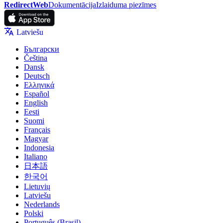
RedirectWeb
Dokumentācija
Izlaiduma piezīmes
Latviešu
Български
Čeština
Dansk
Deutsch
Ελληνικά
Español
English
Eesti
Suomi
Français
Magyar
Indonesia
Italiano
日本語
한국어
Lietuvių
Latviešu
Nederlands
Polski
Português (Brasil)