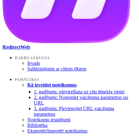
RedirectWeb
DARBA SĀKŠANA
Ievads
Salīdzinājums ar citiem rīkiem
PAMĀCĪBAS
Kā izveidot noteikumus
1. gadījums: pārvirzīšana uz citu tīmekļa vietni
2. gadījums: Noņemiet vaicājuma parametrus no
URL
3. gadījums: Pievienojiet URL vaicājuma
parametrus
Noteikumu iestatījumi
Bibliotēka
Eksportēt/Importēt noteikumus