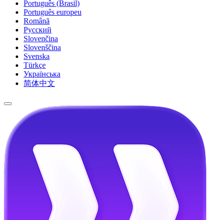
Português (Brasil)
Português europeu
Română
Русский
Slovenčina
Slovenščina
Svenska
Türkçe
Українська
简体中文