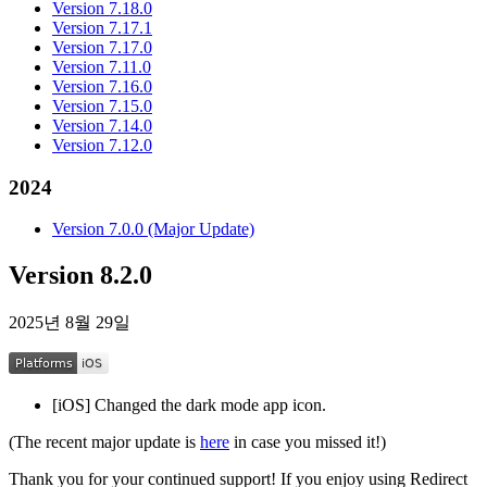
Version 7.18.0
Version 7.17.1
Version 7.17.0
Version 7.11.0
Version 7.16.0
Version 7.15.0
Version 7.14.0
Version 7.12.0
2024
Version 7.0.0 (Major Update)
Version 8.2.0
2025년 8월 29일
[iOS] Changed the dark mode app icon.
(The recent major update is
here
in case you missed it!)
Thank you for your continued support! If you enjoy using Redirect