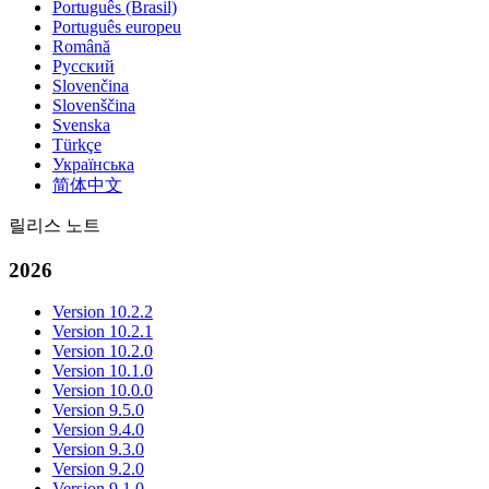
Português (Brasil)
Português europeu
Română
Русский
Slovenčina
Slovenščina
Svenska
Türkçe
Українська
简体中文
릴리스 노트
2026
Version 10.2.2
Version 10.2.1
Version 10.2.0
Version 10.1.0
Version 10.0.0
Version 9.5.0
Version 9.4.0
Version 9.3.0
Version 9.2.0
Version 9.1.0