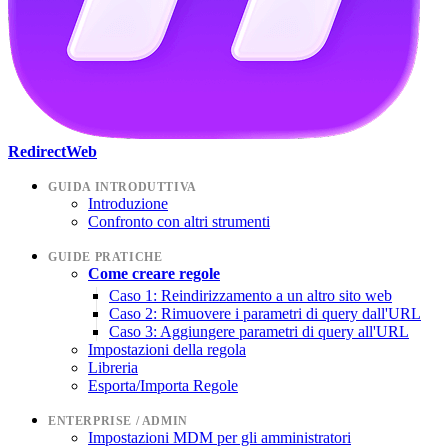
RedirectWeb
GUIDA INTRODUTTIVA
Introduzione
Confronto con altri strumenti
GUIDE PRATICHE
Come creare regole
Caso 1: Reindirizzamento a un altro sito web
Caso 2: Rimuovere i parametri di query dall'URL
Caso 3: Aggiungere parametri di query all'URL
Impostazioni della regola
Libreria
Esporta/Importa Regole
ENTERPRISE / ADMIN
Impostazioni MDM per gli amministratori