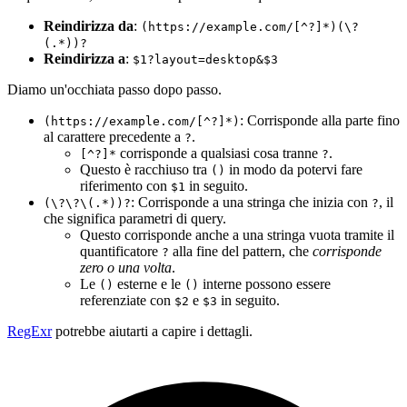
Reindirizza da
:
(https://example.com/[^?]*)(\?
(.*))?
Reindirizza a
:
$1?layout=desktop&$3
Diamo un'occhiata passo dopo passo.
: Corrisponde alla parte fino
(https://example.com/[^?]*)
al carattere precedente a
.
?
corrisponde a qualsiasi cosa tranne
.
[^?]*
?
Questo è racchiuso tra
in modo da potervi fare
()
riferimento con
in seguito.
$1
: Corrisponde a una stringa che inizia con
, il
(\?\?\(.*))?
?
che significa parametri di query.
Questo corrisponde anche a una stringa vuota tramite il
quantificatore
alla fine del pattern, che
corrisponde
?
zero o una volta
.
Le
esterne e le
interne possono essere
()
()
referenziate con
e
in seguito.
$2
$3
RegExr
potrebbe aiutarti a capire i dettagli.