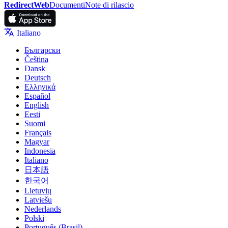
RedirectWeb
Documenti
Note di rilascio
Italiano
Български
Čeština
Dansk
Deutsch
Ελληνικά
Español
English
Eesti
Suomi
Français
Magyar
Indonesia
Italiano
日本語
한국어
Lietuvių
Latviešu
Nederlands
Polski
Português (Brasil)