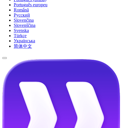
Português europeu
Română
Русский
Slovenčina
Slovenščina
Svenska
Türkçe
Українська
简体中文