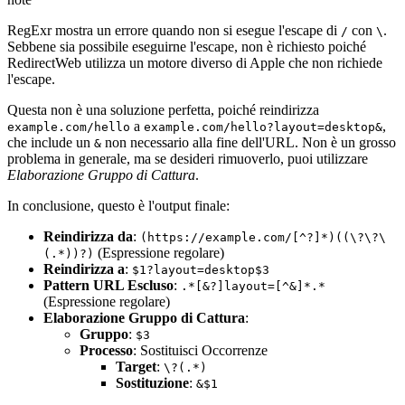
RegExr mostra un errore quando non si esegue l'escape di
con
.
/
\
Sebbene sia possibile eseguirne l'escape, non è richiesto poiché
RedirectWeb utilizza un motore diverso di Apple che non richiede
l'escape.
Questa non è una soluzione perfetta, poiché reindirizza
a
,
example.com/hello
example.com/hello?layout=desktop&
che include un
non necessario alla fine dell'URL. Non è un grosso
&
problema in generale, ma se desideri rimuoverlo, puoi utilizzare
Elaborazione Gruppo di Cattura
.
In conclusione, questo è l'output finale:
Reindirizza da
:
(https://example.com/[^?]*)((\?\?\
(Espressione regolare)
(.*))?)
Reindirizza a
:
$1?layout=desktop$3
Pattern URL Escluso
:
.*[&?]layout=[^&]*.*
(Espressione regolare)
Elaborazione Gruppo di Cattura
:
Gruppo
:
$3
Processo
: Sostituisci Occorrenze
Target
:
\?(.*)
Sostituzione
:
&$1