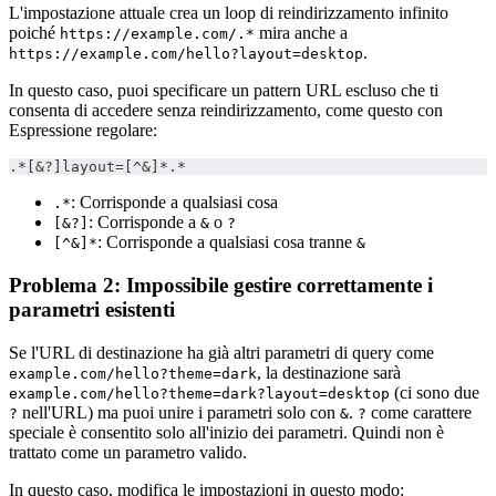
L'impostazione attuale crea un loop di reindirizzamento infinito
poiché
mira anche a
https://example.com/.*
.
https://example.com/hello?layout=desktop
In questo caso, puoi specificare un pattern URL escluso che ti
consenta di accedere senza reindirizzamento, come questo con
Espressione regolare:
.*[&?]layout=[^&]*.*
: Corrisponde a qualsiasi cosa
.*
: Corrisponde a
o
[&?]
&
?
: Corrisponde a qualsiasi cosa tranne
[^&]*
&
Problema 2: Impossibile gestire correttamente i
parametri esistenti
Se l'URL di destinazione ha già altri parametri di query come
, la destinazione sarà
example.com/hello?theme=dark
(ci sono due
example.com/hello?theme=dark?layout=desktop
nell'URL) ma puoi unire i parametri solo con
.
come carattere
?
&
?
speciale è consentito solo all'inizio dei parametri. Quindi non è
trattato come un parametro valido.
In questo caso, modifica le impostazioni in questo modo: