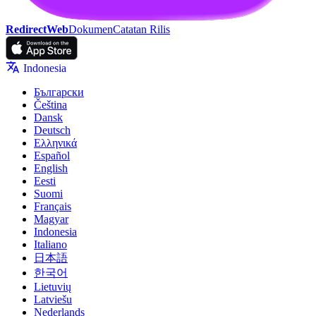
RedirectWeb
Dokumen
Catatan Rilis
Indonesia
Български
Čeština
Dansk
Deutsch
Ελληνικά
Español
English
Eesti
Suomi
Français
Magyar
Indonesia
Italiano
日本語
한국어
Lietuvių
Latviešu
Nederlands