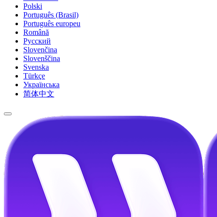
Polski
Português (Brasil)
Português europeu
Română
Русский
Slovenčina
Slovenščina
Svenska
Türkçe
Українська
简体中文