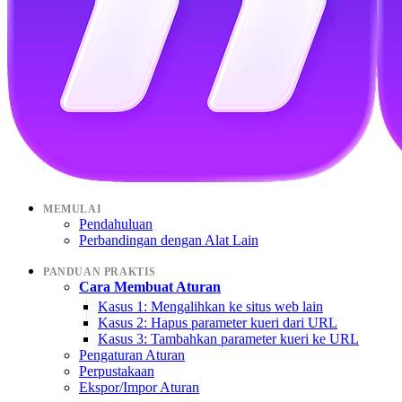
MEMULAI
Pendahuluan
Perbandingan dengan Alat Lain
PANDUAN PRAKTIS
Cara Membuat Aturan
Kasus 1: Mengalihkan ke situs web lain
Kasus 2: Hapus parameter kueri dari URL
Kasus 3: Tambahkan parameter kueri ke URL
Pengaturan Aturan
Perpustakaan
Ekspor/Impor Aturan