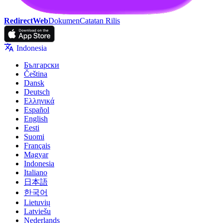
RedirectWeb
Dokumen
Catatan Rilis
Indonesia
Български
Čeština
Dansk
Deutsch
Ελληνικά
Español
English
Eesti
Suomi
Français
Magyar
Indonesia
Italiano
日本語
한국어
Lietuvių
Latviešu
Nederlands