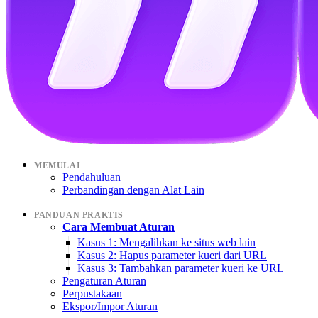
MEMULAI
Pendahuluan
Perbandingan dengan Alat Lain
PANDUAN PRAKTIS
Cara Membuat Aturan
Kasus 1: Mengalihkan ke situs web lain
Kasus 2: Hapus parameter kueri dari URL
Kasus 3: Tambahkan parameter kueri ke URL
Pengaturan Aturan
Perpustakaan
Ekspor/Impor Aturan