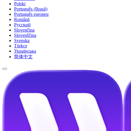
Polski
Português (Brasil)
Português europeu
Română
Русский
Slovenčina
Slovenščina
Svenska
Türkçe
Українська
简体中文