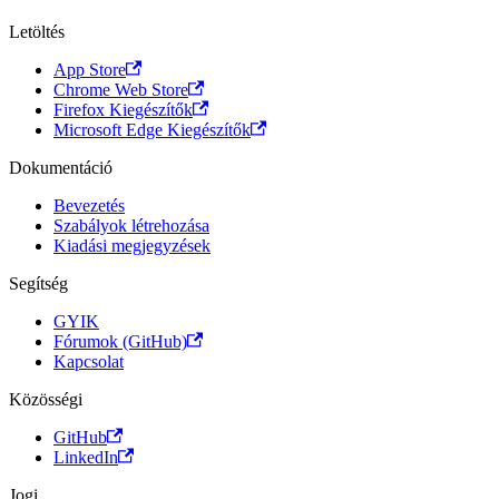
Letöltés
App Store
Chrome Web Store
Firefox Kiegészítők
Microsoft Edge Kiegészítők
Dokumentáció
Bevezetés
Szabályok létrehozása
Kiadási megjegyzések
Segítség
GYIK
Fórumok (GitHub)
Kapcsolat
Közösségi
GitHub
LinkedIn
Jogi