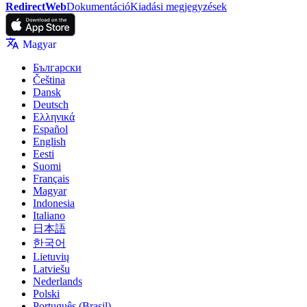
RedirectWeb
Dokumentáció
Kiadási megjegyzések
Magyar
Български
Čeština
Dansk
Deutsch
Ελληνικά
Español
English
Eesti
Suomi
Français
Magyar
Indonesia
Italiano
日本語
한국어
Lietuvių
Latviešu
Nederlands
Polski
Português (Brasil)