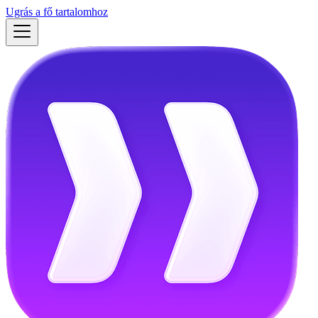
Ugrás a fő tartalomhoz