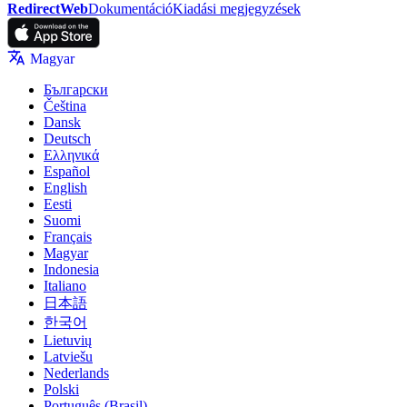
RedirectWeb
Dokumentáció
Kiadási megjegyzések
Magyar
Български
Čeština
Dansk
Deutsch
Ελληνικά
Español
English
Eesti
Suomi
Français
Magyar
Indonesia
Italiano
日本語
한국어
Lietuvių
Latviešu
Nederlands
Polski
Português (Brasil)