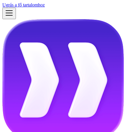
Ugrás a fő tartalomhoz