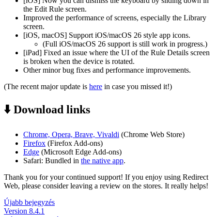
[iOS] Now you can dismiss the keyboard by sliding down in
the Edit Rule screen.
Improved the performance of screens, especially the Library
screen.
[iOS, macOS] Support iOS/macOS 26 style app icons.
(Full iOS/macOS 26 support is still work in progress.)
[iPad] Fixed an issue where the UI of the Rule Details screen
is broken when the device is rotated.
Other minor bug fixes and performance improvements.
(The recent major update is
here
in case you missed it!)
⬇️ Download links
Chrome, Opera, Brave, Vivaldi
(Chrome Web Store)
Firefox
(Firefox Add-ons)
Edge
(Microsoft Edge Add-ons)
Safari: Bundled in
the native app
.
Thank you for your continued support! If you enjoy using Redirect
Web, please consider leaving a review on the stores. It really helps!
Újabb bejegyzés
Version 8.4.1