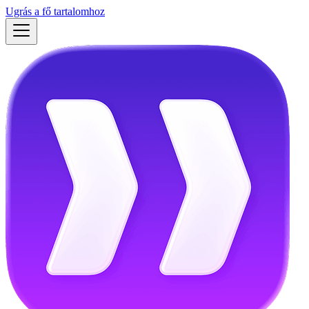
Ugrás a fő tartalomhoz