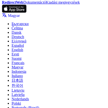
RedirectWeb
Dokumentáció
Kiadási megjegyzések
Magyar
Български
Čeština
Dansk
Deutsch
Ελληνικά
Español
English
Eesti
Suomi
Français
Magyar
Indonesia
Italiano
日本語
한국어
Lietuvių
Latviešu
Nederlands
Polski
Português (Brasil)