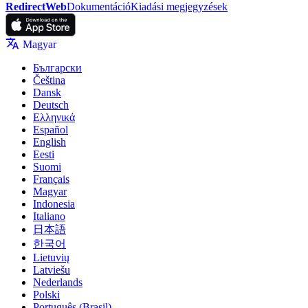
RedirectWeb
Dokumentáció
Kiadási megjegyzések
Magyar
Български
Čeština
Dansk
Deutsch
Ελληνικά
Español
English
Eesti
Suomi
Français
Magyar
Indonesia
Italiano
日本語
한국어
Lietuvių
Latviešu
Nederlands
Polski
Português (Brasil)