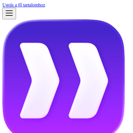
Ugrás a fő tartalomhoz