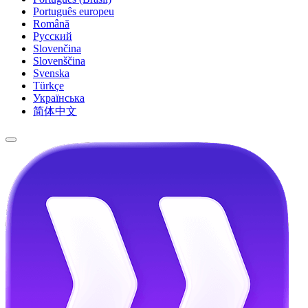
Português europeu
Română
Русский
Slovenčina
Slovenščina
Svenska
Türkçe
Українська
简体中文