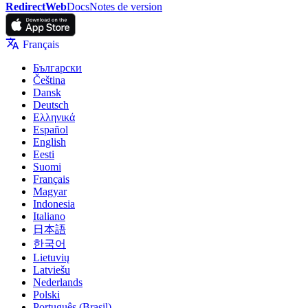
RedirectWeb
Docs
Notes de version
Français
Български
Čeština
Dansk
Deutsch
Ελληνικά
Español
English
Eesti
Suomi
Français
Magyar
Indonesia
Italiano
日本語
한국어
Lietuvių
Latviešu
Nederlands
Polski
Português (Brasil)