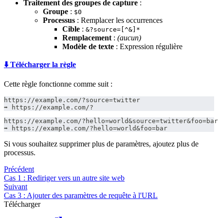
Traitement des groupes de capture
:
Groupe
:
$0
Processus
: Remplacer les occurrences
Cible
:
&?source=[^&]*
Remplacement
:
(aucun)
Modèle de texte
: Expression régulière
⬇️ Télécharger la règle
Cette règle fonctionne comme suit :
https://example.com/?source=twitter
➡️ https://example.com/?
https://example.com/?hello=world&source=twitter&foo=bar
➡️ https://example.com/?hello=world&foo=bar
Si vous souhaitez supprimer plus de paramètres, ajoutez plus de
processus.
Précédent
Cas 1 : Rediriger vers un autre site web
Suivant
Cas 3 : Ajouter des paramètres de requête à l'URL
Télécharger