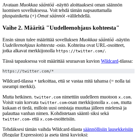
Avataan
Muokkaa sääntöä
-näyttö aloittaaksesi oman säännön
luomisen sovelluksessa. Voit tehdä tämän napsauttamalla
pluspainiketta (+)
Omat säännöt
-välilehdellä.
Vaihe 2. Määritä "Uudelleenohjaus kohteesta"
Ensin sinun tulee määrittää sovelluksen
Muokkaa sääntöä
-näytön
Uudelleenohjaus kohteesta
-osio. Kohteina ovat URL-osoitteet,
jotka alkavat merkkijonolla
.
https://twitter.com/
Tässä tapauksessa voit määrittää seuraavan kuvion
Wildcard
-tilassa:
https://twitter.com/*
Wildcard-tilassa
tarkoittaa, että se vastaa mitä tahansa (= nolla tai
*
useampi merkki).
Mutta hetkinen.
nimettiin uudelleen muotoon
.
twitter.com
x.com
Voisit vain korvata
-osan merkkijonolla
, mutta
twitter.com
x.com
kukaan ei tiedä, milloin uusi omistaja muuttaa jälleen mielensä ja
palauttaa vanhan nimen. Kohdistetaan sääntö siksi sekä
- että
-osoitteisiin.
twitter.com
x.com
Tehdäksesi tämän vaihda Wildcard-tilasta
säännöllisiin lausekkeisiin
(Regular Expression) ja aseta tämä kuvioksi: