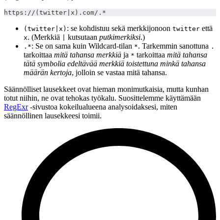
https://(twitter|x).com/.*
: se kohdistuu sekä merkkijonoon
että
(twitter|x)
twitter
. (Merkkiä
kutsutaan
putkimerkiksi
.)
x
|
: Se on sama kuin Wildcard-tilan
. Tarkemmin sanottuna
.*
*
.
tarkoittaa
mitä tahansa merkkiä
ja
tarkoittaa
mitä tahansa
*
tätä symbolia edeltävää merkkiä toistettuna minkä tahansa
määrän kertoja
, jolloin se vastaa mitä tahansa.
Säännölliset lausekkeet ovat hieman monimutkaisia, mutta kunhan
totut niihin, ne ovat tehokas työkalu. Suosittelemme käyttämään
RegExr
-sivustoa kokeilualueena analysoidaksesi, miten
säännöllinen lausekkeesi toimii.