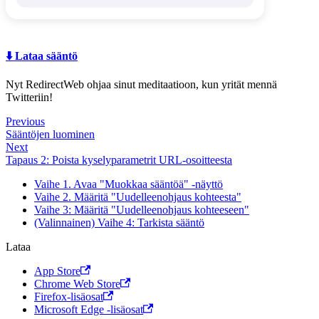
⬇️ Lataa sääntö
Nyt RedirectWeb ohjaa sinut meditaatioon, kun yrität mennä
Twitteriin!
Previous
Sääntöjen luominen
Next
Tapaus 2: Poista kyselyparametrit URL-osoitteesta
Vaihe 1. Avaa "Muokkaa sääntöä" -näyttö
Vaihe 2. Määritä "Uudelleenohjaus kohteesta"
Vaihe 3: Määritä "Uudelleenohjaus kohteeseen"
(Valinnainen) Vaihe 4: Tarkista sääntö
Lataa
App Store
Chrome Web Store
Firefox-lisäosat
Microsoft Edge -lisäosat