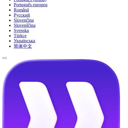
Português europeu
Română
Русский
Slovenčina
Slovenščina
Svenska
Türkçe
Українська
简体中文