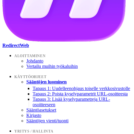
RedirectWeb
ALOITTAMINEN
Johdanto
Vertailu muihin työkaluihin
KÄYTTÖOHJEET
Sääntöjen luominen
Tapaus 1: Uudelleenohjaus toiselle verkkosivustolle
Tapaus 2: Poista kyselyparametrit URL-osoitteesta
Tapaus 3: Lisää kyselyparametreja URL-
osoitteeseen
Sääntöasetukset
Kirjasto
Sääntöjen vienti/tuonti
YRITYS / HALLINTA