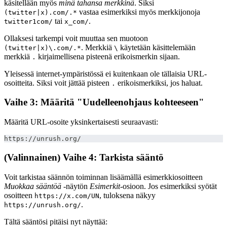
käsitellään myös
minä tahansa merkkinä
. Siksi
vastaa esimerkiksi myös merkkijonoja
(twitter|x).com/.*
tai
.
twitter1com/
x_com/
Ollaksesi tarkempi voit muuttaa sen muotoon
. Merkkiä
käytetään käsittelemään
(twitter|x)\.com/.*
\
merkkiä
kirjaimellisena pisteenä erikoismerkin sijaan.
.
Yleisessä internet-ympäristössä ei kuitenkaan ole tällaisia URL-
osoitteita. Siksi voit jättää pisteen
erikoismerkiksi, jos haluat.
.
Vaihe 3: Määritä "Uudelleenohjaus kohteeseen"
Määritä URL-osoite yksinkertaisesti seuraavasti:
https://unrush.org/
(Valinnainen) Vaihe 4: Tarkista sääntö
Voit tarkistaa säännön toiminnan lisäämällä esimerkkiosoitteen
Muokkaa sääntöä
-näytön
Esimerkit
-osioon. Jos esimerkiksi syötät
osoitteen
, tuloksena näkyy
https://x.com/UN
.
https://unrush.org/
Tältä sääntösi pitäisi nyt näyttää: