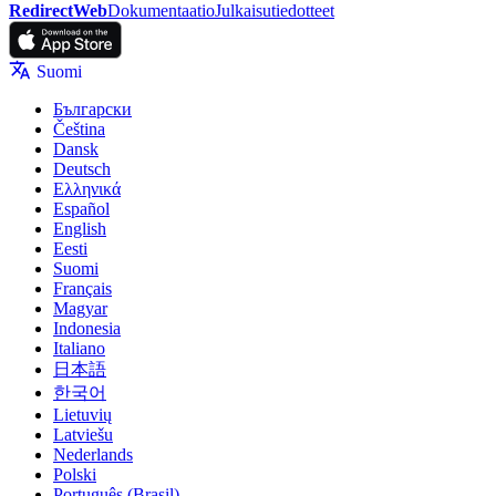
RedirectWeb
Dokumentaatio
Julkaisutiedotteet
Suomi
Български
Čeština
Dansk
Deutsch
Ελληνικά
Español
English
Eesti
Suomi
Français
Magyar
Indonesia
Italiano
日本語
한국어
Lietuvių
Latviešu
Nederlands
Polski
Português (Brasil)