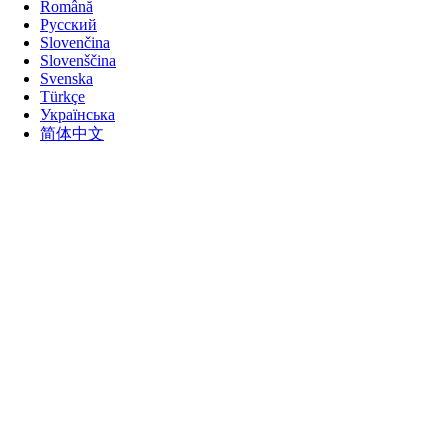
Română
Русский
Slovenčina
Slovenščina
Svenska
Türkçe
Українська
简体中文