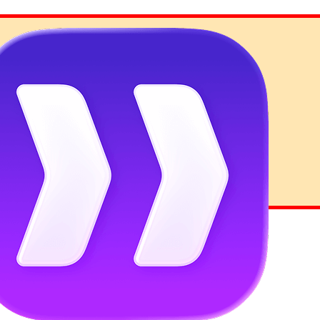
oad properly.
configuration
.