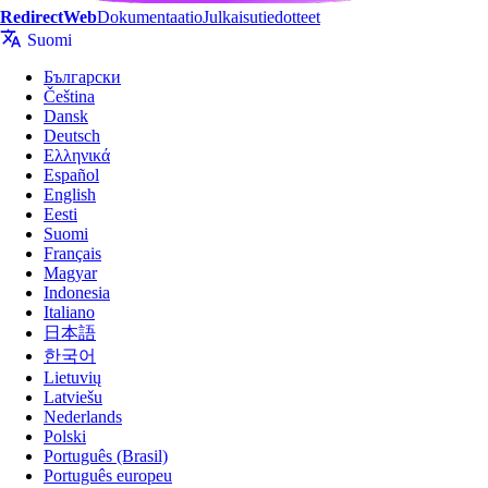
RedirectWeb
Dokumentaatio
Julkaisutiedotteet
Suomi
Български
Čeština
Dansk
Deutsch
Ελληνικά
Español
English
Eesti
Suomi
Français
Magyar
Indonesia
Italiano
Te
日本語
한국어
Lietuvių
Latviešu
RedirectWeb
on tehokas sela
Nederlands
Polski
Português (Brasil)
Português europeu