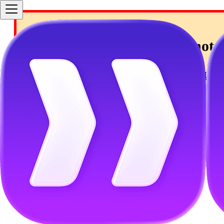
Your Docusaurus site did not l
A very common reason is a wrong site
baseUrl 
Current configured baseUrl =
/fi/
We suggest trying baseUrl =
/fi/
Skip to main content