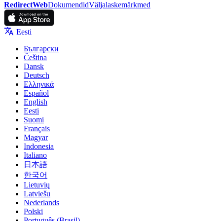
RedirectWeb
Dokumendid
Väljalaskemärkmed
Eesti
Български
Čeština
Dansk
Deutsch
Ελληνικά
Español
English
Eesti
Suomi
Français
Magyar
Indonesia
Italiano
日本語
한국어
Lietuvių
Latviešu
Nederlands
Polski
Português (Brasil)