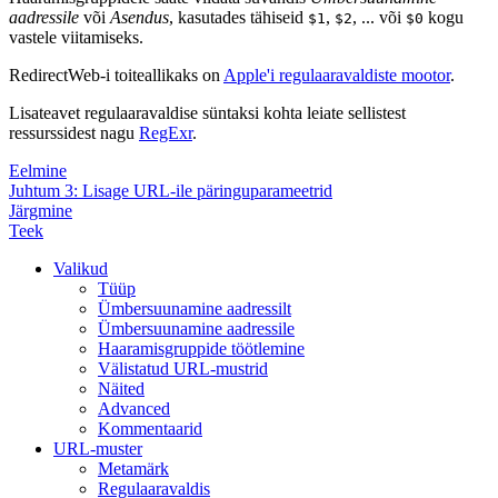
aadressile
või
Asendus
, kasutades tähiseid
,
, ... või
kogu
$1
$2
$0
vastele viitamiseks.
RedirectWeb-i toiteallikaks on
Apple'i regulaaravaldiste mootor
.
Lisateavet regulaaravaldise süntaksi kohta leiate sellistest
ressurssidest nagu
RegExr
.
Eelmine
Juhtum 3: Lisage URL-ile päringuparameetrid
Järgmine
Teek
Valikud
Tüüp
Ümbersuunamine aadressilt
Ümbersuunamine aadressile
Haaramisgruppide töötlemine
Välistatud URL-mustrid
Näited
Advanced
Kommentaarid
URL-muster
Metamärk
Regulaaravaldis