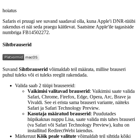
hoiatus
Safaris ei pruugi see suvand saadaval olla, kuna Apple'i DNR-tüübi
rakendus ei näi seda praegu käitlevat. Saatsime Apple'ile tagasiside
numbriga FB14502272.
Sihtbrauserid
Suvand
Sihtbrauserid
võimaldab teil määrata, millise brauseri
puhul tuleks või ei tuleks reeglit rakendada.
Valida saab 2 tüüpi brausereid:
Vaikimisi valitavad brauserid
: Vaikimisi saate valida
Safari, Chrome, Firefox, Edge, Opera, Arc, Brave ja
Vivaldi. See ei erista sama brauseri variante, näiteks
Safari ja Safari Technology Preview.
Kasutaja määratud brauserid
: Puudutades
hüpikaknas nuppu Lisa, saate valida mis tahes brauseri
(va Safari või Safari Technology Preview), kuhu on
installitud RedirectWebi laiendus.
Märkeruut
Kõik peale valitute
võimaldab teil sihtida kõiki