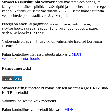
Suvand
Ressursitüübid
võimaldab teil määrata veebipäringute
kategooriad, näiteks pildid, JavaScriptid ja stiililehed, millele reegel
kehtib. Näiteks kui seate väärtuseks
, saate ümber suunata
script
veebilehtede poolt laaditavad JavaScript-failid.
Praegu on saadaval järgmised:
,
,
main_frame
sub_frame
,
,
,
,
,
,
stylesheet
script
image
font
xmlhttprequest
ping
,
,
media
websocket
other
Vaikeseade on
, ki on vahelehele laaditud kõrgeima
main_frame
taseme leht.
Palun kontrollige iga ressursitüübi üksikasju
MDN
veebidokumentatsioonist
.
Päringumeetodid
Suvand
Päringumeetodid
võimaldab teil määrata algse URL-i siht-
HTTP-meetodid.
Vaikimisi on seatud kõik meetodid.
Palun kontrollige iga meetodi üksikasju
MDN