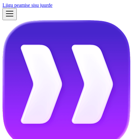
Liigu peamise sisu juurde