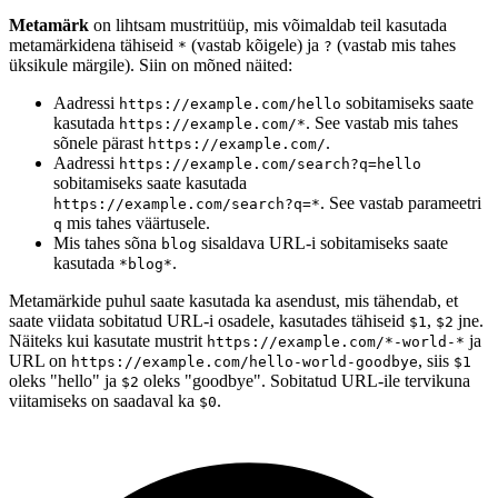
Metamärk
on lihtsam mustritüüp, mis võimaldab teil kasutada
metamärkidena tähiseid
(vastab kõigele) ja
(vastab mis tahes
*
?
üksikule märgile). Siin on mõned näited:
Aadressi
sobitamiseks saate
https://example.com/hello
kasutada
. See vastab mis tahes
https://example.com/*
sõnele pärast
.
https://example.com/
Aadressi
https://example.com/search?q=hello
sobitamiseks saate kasutada
. See vastab parameetri
https://example.com/search?q=*
mis tahes väärtusele.
q
Mis tahes sõna
sisaldava URL-i sobitamiseks saate
blog
kasutada
.
*blog*
Metamärkide puhul saate kasutada ka asendust, mis tähendab, et
saate viidata sobitatud URL-i osadele, kasutades tähiseid
,
jne.
$1
$2
Näiteks kui kasutate mustrit
ja
https://example.com/*-world-*
URL on
, siis
https://example.com/hello-world-goodbye
$1
oleks "hello" ja
oleks "goodbye". Sobitatud URL-ile tervikuna
$2
viitamiseks on saadaval ka
.
$0