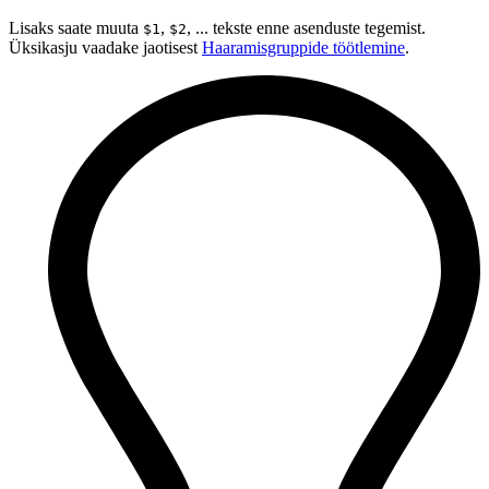
Lisaks saate muuta
,
, ... tekste enne asenduste tegemist.
$1
$2
Üksikasju vaadake jaotisest
Haaramisgruppide töötlemine
.