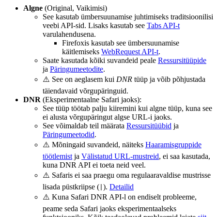
Algne
(Original, Vaikimisi)
See kasutab ümbersuunamise juhtimiseks traditsioonilisi
veebi API-sid. Lisaks kasutab see
Tabs API-t
varulahendusena.
Firefoxis kasutab see ümbersuunamise
käitlemiseks
WebRequest API-t
.
Saate kasutada kõiki suvandeid peale
Ressursitüüpide
ja
Päringumeetodite
.
⚠️ See on aeglasem kui
DNR
tüüp ja võib põhjustada
täiendavaid võrgupäringuid.
DNR
(Eksperimentaalne Safari jaoks):
See tüüp töötab palju kiiremini kui algne tüüp, kuna see
ei alusta võrgupäringut algse URL-i jaoks.
See võimaldab teil määrata
Ressursitüübid
ja
Päringumeetodid
.
⚠️ Mõningaid suvandeid, näiteks
Haaramisgruppide
töötlemist
ja
Välistatud URL-mustreid
, ei saa kasutada,
kuna DNR API ei toeta neid veel.
⚠️ Safaris ei saa praegu oma regulaaravaldise mustrisse
lisada püstkriipse (
).
Detailid
|
⚠️ Kuna Safari DNR API-l on endiselt probleeme,
peame seda Safari jaoks eksperimentaalseks