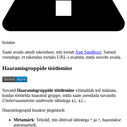
hoiatus
Saate avada ainult rakenduse, mis toetab
App Sandboxi
. Samuti
veenduge, et rakendus toetaks URL-i avamist, mida soovite avada.
Haaramisgruppide töötlemine
Suvand
Haaramisgruppide töötlemine
võimaldab teil määrata,
kuidas töödelda haaratud gruppe, mida saate asendada suvandis
Ümbersuunamine aadressile
tähistega
,
...
$1
$2
Haaramisgrupid luuakse järgmiselt:
Metamärk
: Tekstid, mis ühtivad tähistega
ja
, haaratakse
*
?
automaatselt.