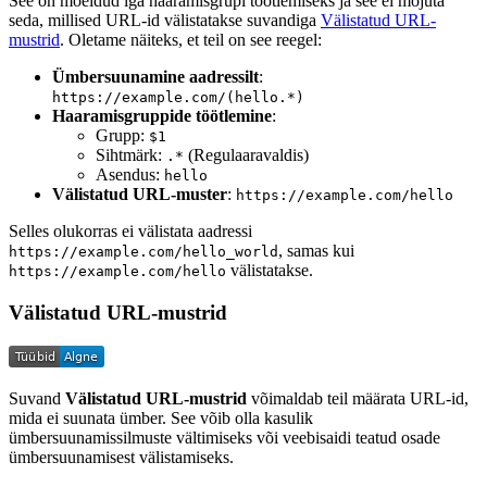
See on mõeldud iga haaramisgrupi töötlemiseks ja see ei mõjuta
seda, millised URL-id välistatakse suvandiga
Välistatud URL-
mustrid
. Oletame näiteks, et teil on see reegel:
Ümbersuunamine aadressilt
:
https://example.com/(hello.*)
Haaramisgruppide töötlemine
:
Grupp:
$1
Sihtmärk:
(Regulaaravaldis)
.*
Asendus:
hello
Välistatud URL-muster
:
https://example.com/hello
Selles olukorras ei välistata aadressi
, samas kui
https://example.com/hello_world
välistatakse.
https://example.com/hello
Välistatud URL-mustrid
Suvand
Välistatud URL-mustrid
võimaldab teil määrata URL-id,
mida ei suunata ümber. See võib olla kasulik
ümbersuunamissilmuste vältimiseks või veebisaidi teatud osade
ümbersuunamisest välistamiseks.