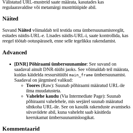
Välistatud URL-mustreid saate määrata, kasutades kas
regulaaravaldise või metamärgi mustritüüpide abil.
Näited
Suvand
Näited
võimaldab teil testida oma ümbersuunamisreeglit,
esitades näidis-URL-e. Lisades näidis-URL-i, saate kontrollida, kas
reegel töötab ootuspäraselt, enne selle tegelikku rakendamist.
Advanced
[DNR] Põhiraami ümbersuunamine
: See suvand on
saadaval ainult DNR-tüübi jaoks. See võimaldab teil määrata,
kuidas käidelda ressursitüübi
ümbersuunamist.
main_frame
Saadaval on järgmised valikud:
Toores
(Raw): Suunab põhiraami määratud URL-ile
ilma muudatusteta.
Vahelehe kaudu
(Via Intermediate Page): Suunab
põhiraami vahelehele, mis seejärel suunab määratud
sihtkoha URL-ile. See on kasulik rakenduste avamiseks
süvaviidete abil, kuna vaheleht saab käsitleda
keerukamat ümbersuunamisloogikat.
Kommentaarid