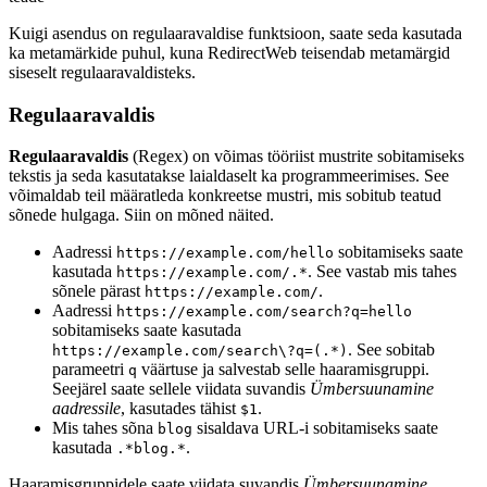
Kuigi asendus on regulaaravaldise funktsioon, saate seda kasutada
ka metamärkide puhul, kuna RedirectWeb teisendab metamärgid
siseselt regulaaravaldisteks.
Regulaaravaldis
Regulaaravaldis
(Regex) on võimas tööriist mustrite sobitamiseks
tekstis ja seda kasutatakse laialdaselt ka programmeerimises. See
võimaldab teil määratleda konkreetse mustri, mis sobitub teatud
sõnede hulgaga. Siin on mõned näited.
Aadressi
sobitamiseks saate
https://example.com/hello
kasutada
. See vastab mis tahes
https://example.com/.*
sõnele pärast
.
https://example.com/
Aadressi
https://example.com/search?q=hello
sobitamiseks saate kasutada
. See sobitab
https://example.com/search\?q=(.*)
parameetri
väärtuse ja salvestab selle haaramisgruppi.
q
Seejärel saate sellele viidata suvandis
Ümbersuunamine
aadressile
, kasutades tähist
.
$1
Mis tahes sõna
sisaldava URL-i sobitamiseks saate
blog
kasutada
.
.*blog.*
Haaramisgruppidele saate viidata suvandis
Ümbersuunamine