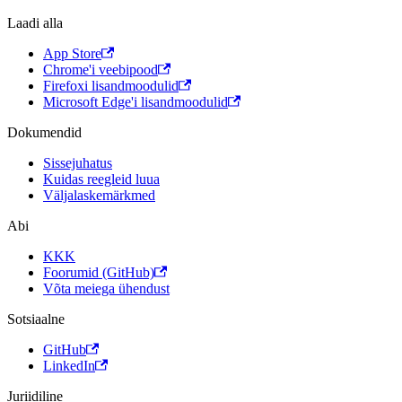
Laadi alla
App Store
Chrome'i veebipood
Firefoxi lisandmoodulid
Microsoft Edge'i lisandmoodulid
Dokumendid
Sissejuhatus
Kuidas reegleid luua
Väljalaskemärkmed
Abi
KKK
Foorumid (GitHub)
Võta meiega ühendust
Sotsiaalne
GitHub
LinkedIn
Juriidiline