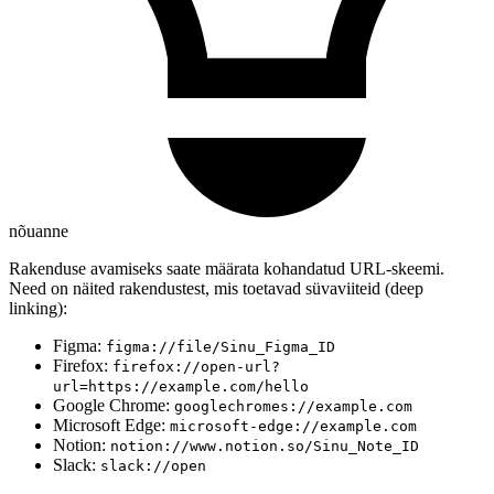
nõuanne
Rakenduse avamiseks saate määrata kohandatud URL-skeemi.
Need on näited rakendustest, mis toetavad süvaviiteid (deep
linking):
Figma:
figma://file/Sinu_Figma_ID
Firefox:
firefox://open-url?
url=https://example.com/hello
Google Chrome:
googlechromes://example.com
Microsoft Edge:
microsoft-edge://example.com
Notion:
notion://www.notion.so/Sinu_Note_ID
Slack:
slack://open