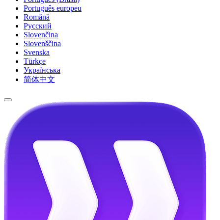
Português europeu
Română
Русский
Slovenčina
Slovenščina
Svenska
Türkçe
Українська
简体中文