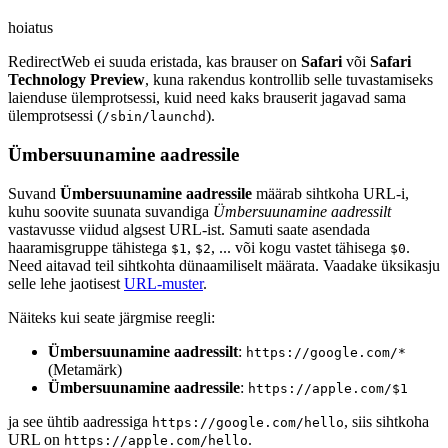
hoiatus
RedirectWeb ei suuda eristada, kas brauser on
Safari
või
Safari
Technology Preview
, kuna rakendus kontrollib selle tuvastamiseks
laienduse ülemprotsessi, kuid need kaks brauserit jagavad sama
ülemprotsessi (
).
/sbin/launchd
Ümbersuunamine aadressile
Suvand
Ümbersuunamine aadressile
määrab sihtkoha URL-i,
kuhu soovite suunata suvandiga
Ümbersuunamine aadressilt
vastavusse viidud algsest URL-ist. Samuti saate asendada
haaramisgruppe tähistega
,
, ... või kogu vastet tähisega
.
$1
$2
$0
Need aitavad teil sihtkohta dünaamiliselt määrata. Vaadake üksikasju
selle lehe jaotisest
URL-muster
.
Näiteks kui seate järgmise reegli:
Ümbersuunamine aadressilt
:
https://google.com/*
(Metamärk)
Ümbersuunamine aadressile
:
https://apple.com/$1
ja see ühtib aadressiga
, siis sihtkoha
https://google.com/hello
URL on
.
https://apple.com/hello