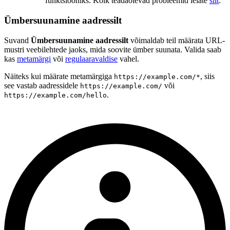
funktsiooniks. Kõik teadaolevad probleemid leiate
siit
.
Ümbersuunamine aadressilt
Suvand
Ümbersuunamine aadressilt
võimaldab teil määrata URL-
mustri veebilehtede jaoks, mida soovite ümber suunata. Valida saab
kas
metamärgi
või
regulaaravaldise
vahel.
Näiteks kui määrate metamärgiga
, siis
https://example.com/*
see vastab aadressidele
või
https://example.com/
.
https://example.com/hello