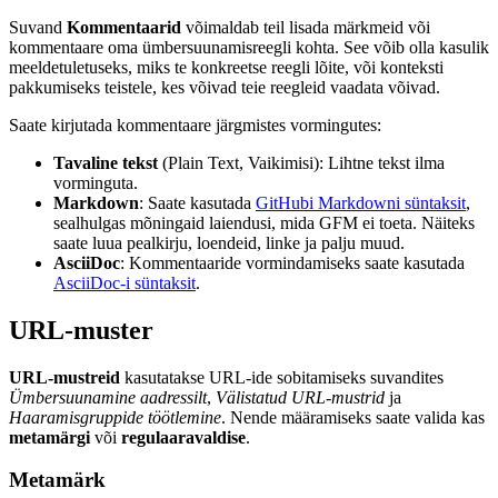
Suvand
Kommentaarid
võimaldab teil lisada märkmeid või
kommentaare oma ümbersuunamisreegli kohta. See võib olla kasulik
meeldetuletuseks, miks te konkreetse reegli lõite, või konteksti
pakkumiseks teistele, kes võivad teie reegleid vaadata võivad.
Saate kirjutada kommentaare järgmistes vormingutes:
Tavaline tekst
(Plain Text, Vaikimisi): Lihtne tekst ilma
vorminguta.
Markdown
: Saate kasutada
GitHubi Markdowni süntaksit
,
sealhulgas mõningaid laiendusi, mida GFM ei toeta. Näiteks
saate luua pealkirju, loendeid, linke ja palju muud.
AsciiDoc
: Kommentaaride vormindamiseks saate kasutada
AsciiDoc-i süntaksit
.
URL-muster
URL-mustreid
kasutatakse URL-ide sobitamiseks suvandites
Ümbersuunamine aadressilt
,
Välistatud URL-mustrid
ja
Haaramisgruppide töötlemine
. Nende määramiseks saate valida kas
metamärgi
või
regulaaravaldise
.
Metamärk