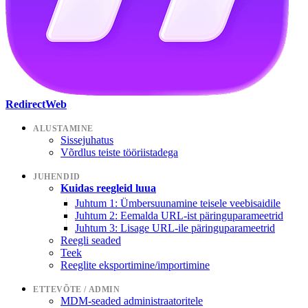
RedirectWeb
ALUSTAMINE
Sissejuhatus
Võrdlus teiste tööriistadega
JUHENDID
Kuidas reegleid luua
Juhtum 1: Ümbersuunamine teisele veebisaidile
Juhtum 2: Eemalda URL-ist päringuparameetrid
Juhtum 3: Lisage URL-ile päringuparameetrid
Reegli seaded
Teek
Reeglite eksportimine/importimine
ETTEVÕTE / ADMIN
MDM-seaded administraatoritele