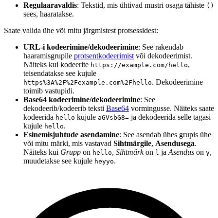
Regulaaravaldis
: Tekstid, mis ühtivad mustri osaga tähiste
()
sees, haaratakse.
Saate valida ühe või mitu järgmistest protsessidest:
URL-i kodeerimine/dekodeerimine
: See rakendab
haaramisgrupile
protsentkodeerimist
või dekodeerimist.
Näiteks kui kodeerite
,
https://example.com/hello
teisendatakse see kujule
. Dekodeerimine
https%3A%2F%2Fexample.com%2Fhello
toimib vastupidi.
Base64 kodeerimine/dekodeerimine
: See
dekodeerib/kodeerib teksti
Base64
vormingusse. Näiteks saate
kodeerida
kujule
ja dekodeerida selle tagasi
hello
aGVsbG8=
kujule
.
hello
Esinemisjuhtude asendamine
: See asendab ühes grupis ühe
või mitu märki, mis vastavad
Sihtmärgile
,
Asendusega
.
Näiteks kui
Grupp
on
,
Sihtmärk
on
ja
Asendus
on
,
hello
l
y
muudetakse see kujule
.
heyyo