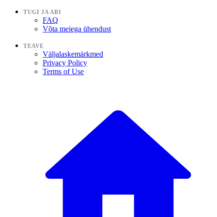
TUGI JA ABI
FAQ
Võta meiega ühendust
TEAVE
Väljalaskemärkmed
Privacy Policy
Terms of Use