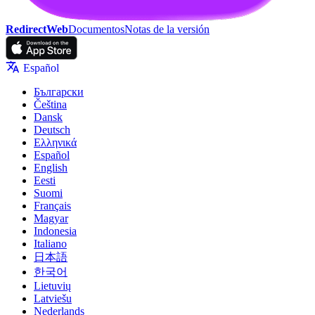
RedirectWeb
Documentos
Notas de la versión
Español
Български
Čeština
Dansk
Deutsch
Ελληνικά
Español
English
Eesti
Suomi
Français
Magyar
Indonesia
Italiano
日本語
한국어
Lietuvių
Latviešu
Nederlands