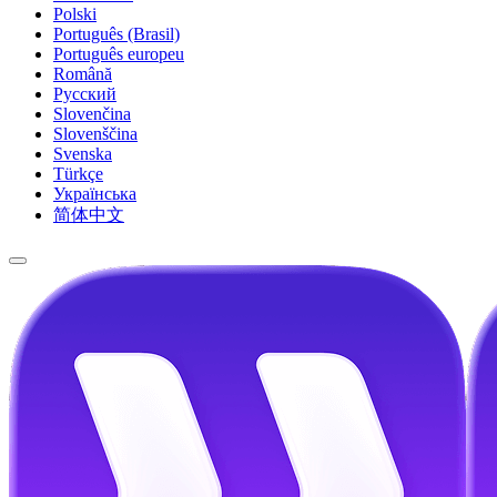
Polski
Português (Brasil)
Português europeu
Română
Русский
Slovenčina
Slovenščina
Svenska
Türkçe
Українська
简体中文