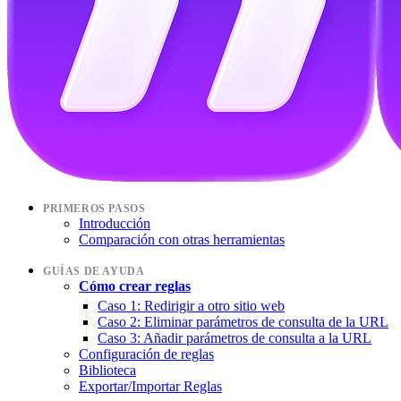
PRIMEROS PASOS
Introducción
Comparación con otras herramientas
GUÍAS DE AYUDA
Cómo crear reglas
Caso 1: Redirigir a otro sitio web
Caso 2: Eliminar parámetros de consulta de la URL
Caso 3: Añadir parámetros de consulta a la URL
Configuración de reglas
Biblioteca
Exportar/Importar Reglas