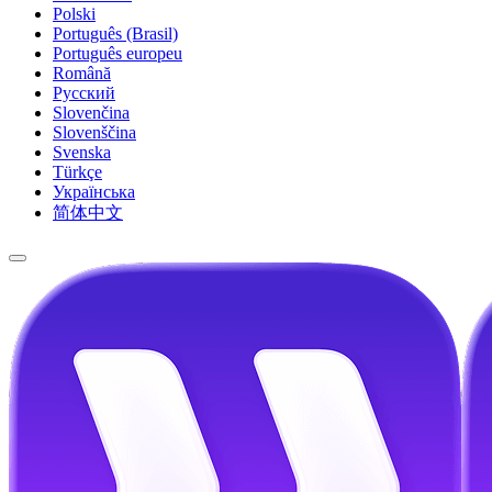
Polski
Português (Brasil)
Português europeu
Română
Русский
Slovenčina
Slovenščina
Svenska
Türkçe
Українська
简体中文