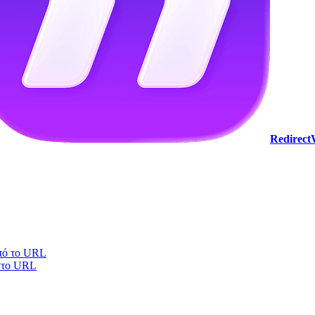
Redirec
πό το URL
στο URL