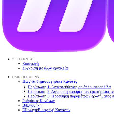
ΞΕΚΙΝΏΝΤΑΣ
Εισαγωγή
Σύγκριση με άλλα εργαλεία
ΟΔΗΓΟΊ ΠΏΣ ΝΑ
Πώς να δημιουργήσετε κανόνες
Περίπτωση 1: Ανακατεύθυνση σε άλλη ιστοσελίδα
Περίπτωση 2: Αφαίρεση παραμέτρων ερωτήματος α
Περίπτωση 3: Προσθήκη παραμέτρων ερωτήματος 
Ρυθμίσεις Κανόνων
Βιβλιοθήκη
Εξαγωγή/Εισαγωγή Κανόνων