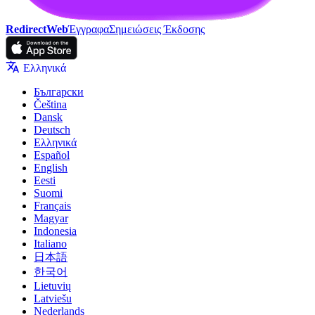
RedirectWeb
Έγγραφα
Σημειώσεις Έκδοσης
Ελληνικά
Български
Čeština
Dansk
Deutsch
Ελληνικά
Español
English
Eesti
Suomi
Français
Magyar
Indonesia
Italiano
日本語
한국어
Lietuvių
Latviešu
Nederlands