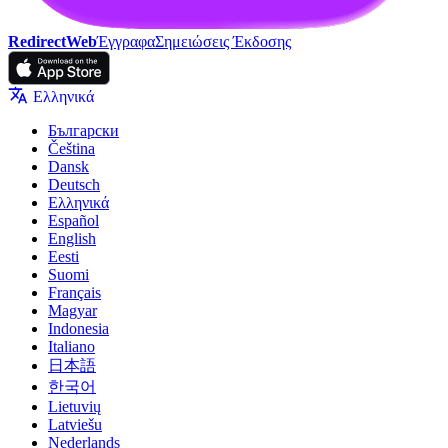
RedirectWeb
Έγγραφα
Σημειώσεις Έκδοσης
Ελληνικά
Български
Čeština
Dansk
Deutsch
Ελληνικά
Español
English
Eesti
Suomi
Français
Magyar
Indonesia
Italiano
日本語
한국어
Lietuvių
Latviešu
Nederlands