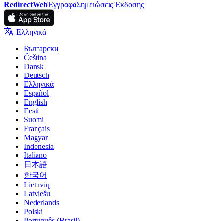
RedirectWeb
Έγγραφα
Σημειώσεις Έκδοσης
Ελληνικά
Български
Čeština
Dansk
Deutsch
Ελληνικά
Español
English
Eesti
Suomi
Français
Magyar
Indonesia
Italiano
日本語
한국어
Lietuvių
Latviešu
Nederlands
Polski
Português (Brasil)