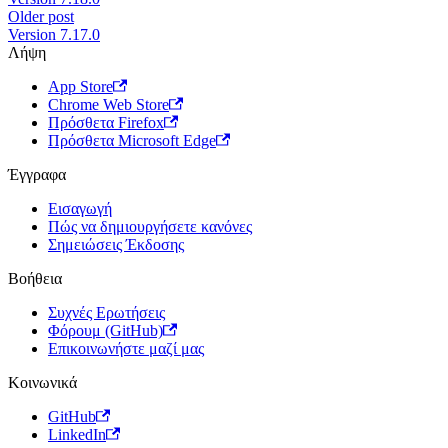
Older post
Version 7.17.0
Λήψη
App Store
Chrome Web Store
Πρόσθετα Firefox
Πρόσθετα Microsoft Edge
Έγγραφα
Εισαγωγή
Πώς να δημιουργήσετε κανόνες
Σημειώσεις Έκδοσης
Βοήθεια
Συχνές Ερωτήσεις
Φόρουμ (GitHub)
Επικοινωνήστε μαζί μας
Κοινωνικά
GitHub
LinkedIn