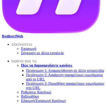
RedirectWeb
ΞΕΚΙΝΏΝΤΑΣ
Εισαγωγή
Σύγκριση με άλλα εργαλεία
ΟΔΗΓΟΊ ΠΏΣ ΝΑ
Πώς να δημιουργήσετε κανόνες
Περίπτωση 1: Ανακατεύθυνση σε άλλη ιστοσελίδα
Περίπτωση 2: Αφαίρεση παραμέτρων ερωτήματος
από το URL
Περίπτωση 3: Προσθήκη παραμέτρων ερωτήματος
στο URL
Ρυθμίσεις Κανόνων
Βιβλιοθήκη
Εξαγωγή/Εισαγωγή Κανόνων