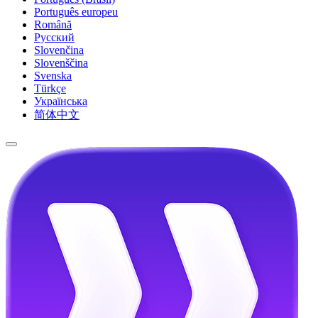
Português europeu
Română
Русский
Slovenčina
Slovenščina
Svenska
Türkçe
Українська
简体中文