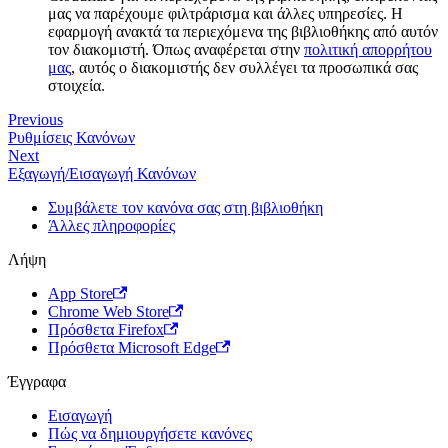
μας να παρέχουμε φιλτράρισμα και άλλες υπηρεσίες. Η
εφαρμογή ανακτά τα περιεχόμενα της βιβλιοθήκης από αυτόν
τον διακομιστή. Όπως αναφέρεται στην
πολιτική απορρήτου
μας
, αυτός ο διακομιστής δεν συλλέγει τα προσωπικά σας
στοιχεία.
Previous
Ρυθμίσεις Κανόνων
Next
Εξαγωγή/Εισαγωγή Κανόνων
Συμβάλετε τον κανόνα σας στη βιβλιοθήκη
Άλλες πληροφορίες
Λήψη
App Store
Chrome Web Store
Πρόσθετα Firefox
Πρόσθετα Microsoft Edge
Έγγραφα
Εισαγωγή
Πώς να δημιουργήσετε κανόνες