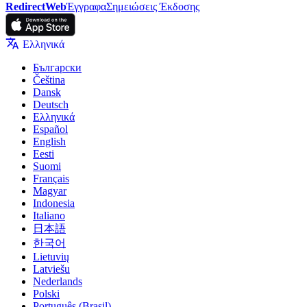
RedirectWeb
Έγγραφα
Σημειώσεις Έκδοσης
Ελληνικά
Български
Čeština
Dansk
Deutsch
Ελληνικά
Español
English
Eesti
Suomi
Français
Magyar
Indonesia
Italiano
日本語
한국어
Lietuvių
Latviešu
Nederlands
Polski
Português (Brasil)