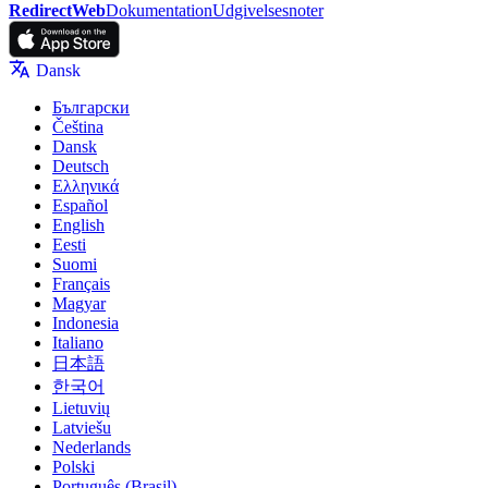
RedirectWeb
Dokumentation
Udgivelsesnoter
Dansk
Български
Čeština
Dansk
Deutsch
Ελληνικά
Español
English
Eesti
Suomi
Français
Magyar
Indonesia
Italiano
日本語
한국어
Lietuvių
Latviešu
Nederlands
Polski
Português (Brasil)