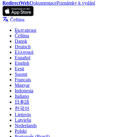
RedirectWeb
Dokumentace
Poznámky k vydání
Čeština
Български
Čeština
Dansk
Deutsch
Ελληνικά
Español
English
Eesti
Suomi
Français
Magyar
Indonesia
Italiano
日本語
한국어
Lietuvių
Latviešu
Nederlands
Polski
Português (Brasil)