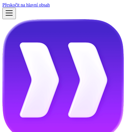
Přeskočit na hlavní obsah