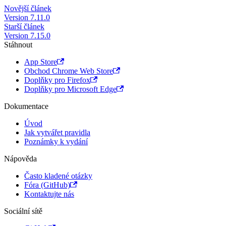
Novější článek
Version 7.11.0
Starší článek
Version 7.15.0
Stáhnout
App Store
Obchod Chrome Web Store
Doplňky pro Firefox
Doplňky pro Microsoft Edge
Dokumentace
Úvod
Jak vytvářet pravidla
Poznámky k vydání
Nápověda
Často kladené otázky
Fóra (GitHub)
Kontaktujte nás
Sociální sítě