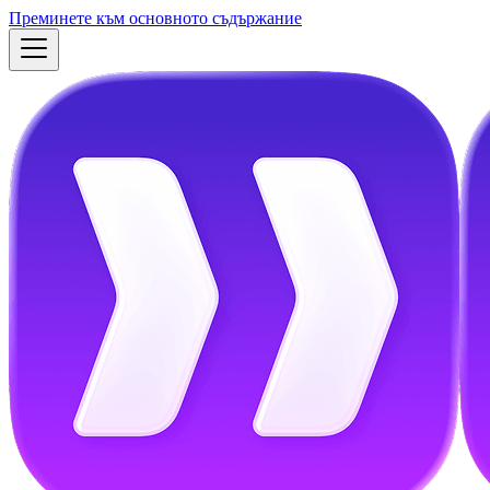
Преминете към основното съдържание