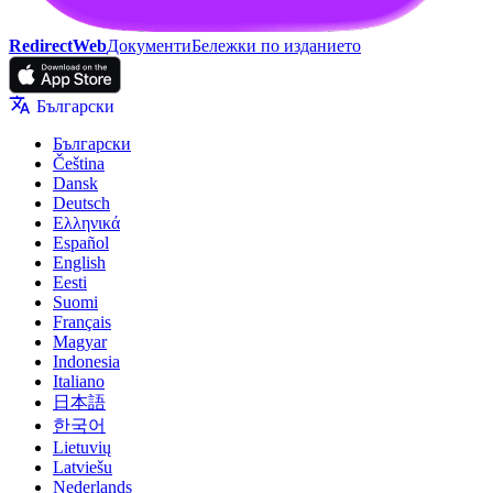
RedirectWeb
Документи
Бележки по изданието
Български
Български
Čeština
Dansk
Deutsch
Ελληνικά
Español
English
Eesti
Suomi
Français
Magyar
Indonesia
Italiano
日本語
한국어
Lietuvių
Latviešu
Nederlands