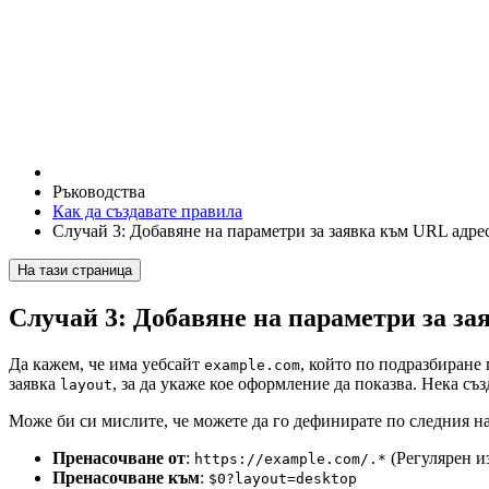
Ръководства
Как да създавате правила
Случай 3: Добавяне на параметри за заявка към URL адре
На тази страница
Случай 3: Добавяне на параметри за за
Да кажем, че има уебсайт
, който по подразбиране
example.com
заявка
, за да укаже кое оформление да показва. Нека с
layout
Може би си мислите, че можете да го дефинирате по следния н
Пренасочване от
:
(Регулярен и
https://example.com/.*
Пренасочване към
:
$0?layout=desktop