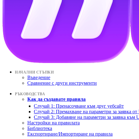
НАЧАЛНИ СТЪПКИ
Въведение
Сравнение с други инструменти
РЪКОВОДСТВА
Как да създавате правила
Случай 1: Пренасочване към друг уебсайт
Случай 2: Премахване на параметри за заявка от
Случай 3: Добавяне на параметри за заявка към 
Настройки на правилата
Библиотека
Експортиране/Импортиране на правила