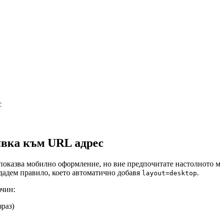
с
явка към URL адрес
 показва мобилно оформление, но вие предпочитате настолното м
ъздадем правило, което автоматично добавя
.
layout=desktop
ачин:
зраз)