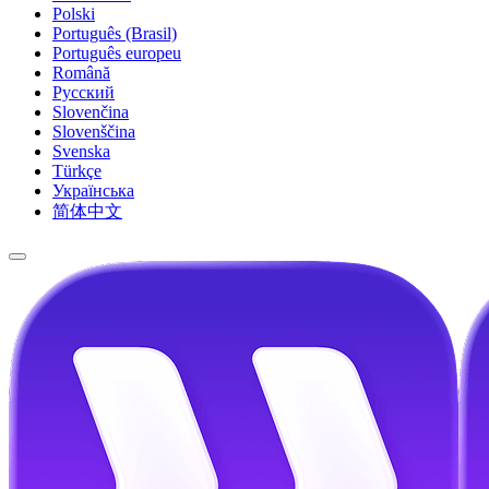
Polski
Português (Brasil)
Português europeu
Română
Русский
Slovenčina
Slovenščina
Svenska
Türkçe
Українська
简体中文