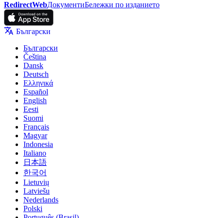
RedirectWeb
Документи
Бележки по изданието
Български
Български
Čeština
Dansk
Deutsch
Ελληνικά
Español
English
Eesti
Suomi
Français
Magyar
Indonesia
Italiano
日本語
한국어
Lietuvių
Latviešu
Nederlands
Polski
Português (Brasil)