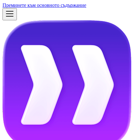
Преминете към основното съдържание